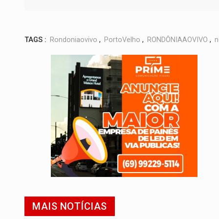
TAGS :
Rondoniaovivo
,
PortoVelho
,
RONDÔNIAAOVIVO
,
n
MAIS NOTÍCIAS