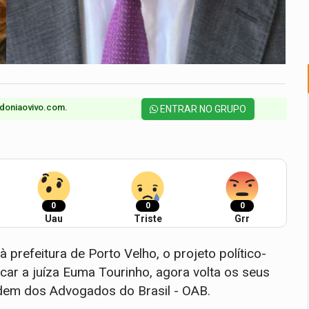
doniaovivo.com.​
ENTRAR NO GRUPO
0
0
0
Uau
Triste
Grr
 prefeitura de Porto Velho, o projeto político-
car a juíza Euma Tourinho, agora volta os seus
rdem dos Advogados do Brasil - OAB.