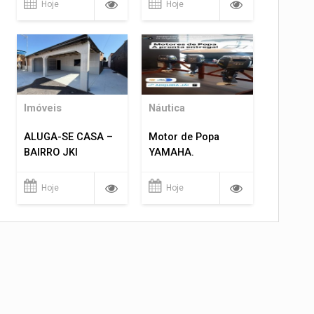
Hoje
Hoje
Imóveis
Náutica
ALUGA-SE CASA –
Motor de Popa
BAIRRO JKI
YAMAHA.
Hoje
Hoje