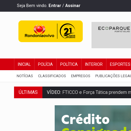
Seja Bem vindo.
Entrar
/
Assinar
INICIAL
POLÍCIA
POLÍTICA
INTERIOR
ESPORTES
NOTÍCIAS
CLASSIFICADOS
EMPREGOS
PUBLICAÇÕES LEGA
ÚLTIMAS
VÍDEO:
FTICCO e Força Tática prendem 
INCLUSÃO:
Prefeitura fortalece parceri
DEFESA:
Exército testa inovações no com
TEMAS SOCIOAMBIENTAIS:
Em Itapuã d