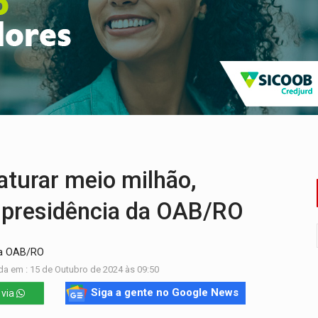
ado (8) de calor intenso e tempo firme
e espera, asfalto chega ao bairro Nova Esperança
na programação do Festival de Dança de Joinville
rro de digitação' em declaração de patrimônio de R$ 29 mi
 pelo adicional de incentivo com efeitos retroativos
veitar o fim de semana em Porto Velho
turar meio milhão,
 presidência da OAB/RO
da OAB/RO
da em : 15 de Outubro de 2024 às 09:50
Siga a gente no Google News
 via