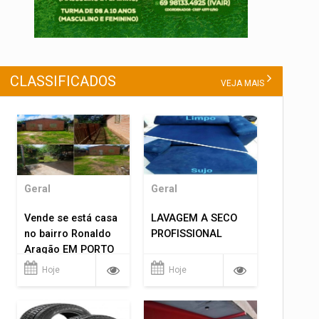
CLASSIFICADOS
VEJA MAIS
Geral
Geral
Vende se está casa
LAVAGEM A SECO
no bairro Ronaldo
PROFISSIONAL
Aragão EM PORTO
VELHO RO.
Hoje
Hoje