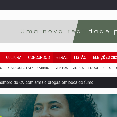
CULTURA
CONCURSOS
GERAL
LISTÃO
ELEIÇÕES 20
IS
DESTAQUES EMPRESARIAIS
EVENTOS
VÍDEOS
ENQUETES
OBIT
membro do CV com arma e drogas em boca de fumo
a com a APAE para ampliar ações voltadas a PCD's
bate a drones durante exercício antiaéreo
o Oeste, CINEMAZÔNIA leva cinema amazônico a estudantes na