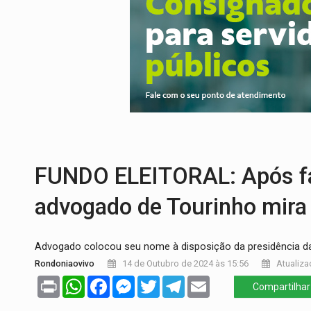
PREVISÃO:
Interior de Rondônia terá sáb
INFRAESTRUTURA:
Após quase 30 anos d
A ILHA:
Coreografia de Rondônia estreia 
ELEIÇÕES 2026:
Sgt. Mouza esclarece 'e
JUDICIÁRIO:
Sinjur parabeniza servidores
LAZER:
Seis lugares gratuitos para apro
FUNDO ELEITORAL: Após fa
advogado de Tourinho mira
Advogado colocou seu nome à disposição da presidência 
Rondoniaovivo
14 de Outubro de 2024 às 15:56
Atualiza
Print
WhatsApp
Facebook
Messenger
Twitter
Telegram
Email
Compartilhar