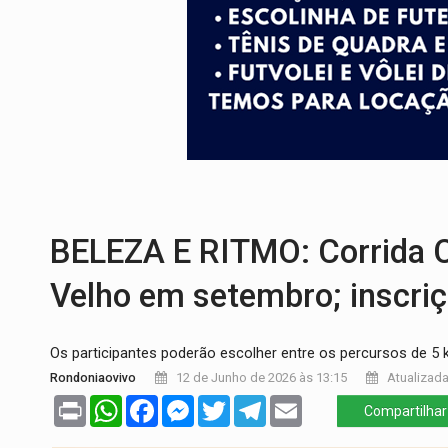
BRASIL CONTRA O CRIME:
Acusado de gu
TRAGÉDIA:
Sobe para cinco o número de 
TRANSPORTE DE ARROZ:
MPF assegura c
DEEPFAKE:
Sancionada lei contra violência
COLEGIADO:
Brasil e Rússia discutem ene
IMUNIZAÇÃO:
Prefeitura inicia campanha
BELEZA E RITMO: Corrida 
Velho em setembro; inscriç
Os participantes poderão escolher entre os percursos de 5
Rondoniaovivo
12 de Junho de 2026 às 13:15
Atualizada
Print
WhatsApp
Facebook
Messenger
Twitter
Telegram
Email
Compartilhar