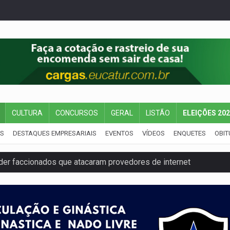
CULTURA
CONCURSOS
GERAL
LISTÃO
ELEIÇÕES 20
IS
DESTAQUES EMPRESARIAIS
EVENTOS
VÍDEOS
ENQUETES
OBIT
der faccionados que atacaram provedores de internet
ntra o Crime apreende quase meia tonelada de maconha
rantir água potável para comunidades do Baixo Madeira
 vítimas de acidente na BR-364, entre elas uma criança