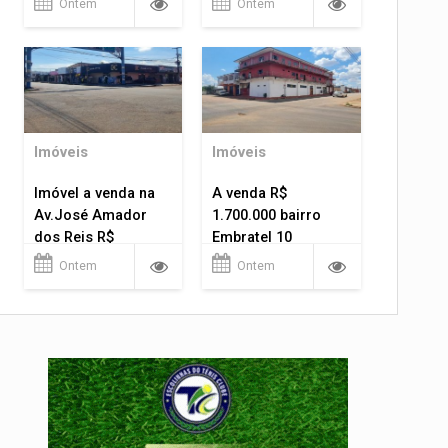
Ontem
Ontem
Imóveis
Imóveis
Imóvel a venda na
A venda R$
Av.José Amador
1.700.000 bairro
dos Reis R$
Embratel 10
1.400.000
apartamentos!
Ontem
Ontem