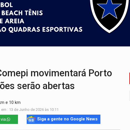
ardar armas de facção é preso com revólveres e espingardas
mortos em colisão entre carreta e Fiat Uno na BR-364
umprimento da legislação sobre transporte de cargas por em
 sexual infantil na internet e via IA
rgia nuclear, defesa e ciência em Brasília
 de multivacinação para crianças e adolescentes
Comepi movimentará Porto
ões serão abertas
 km e 10 km
 em : 13 de Junho de 2026 às 10:11
Siga a gente no Google News
 via