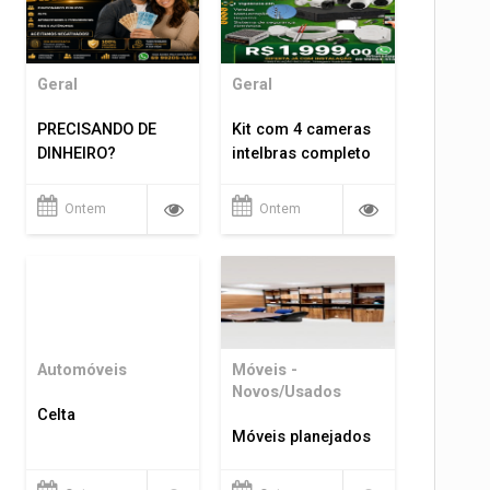
Geral
Geral
PRECISANDO DE
Kit com 4 cameras
DINHEIRO?
intelbras completo
Ontem
Ontem
Automóveis
Móveis -
Novos/Usados
Celta
Móveis planejados