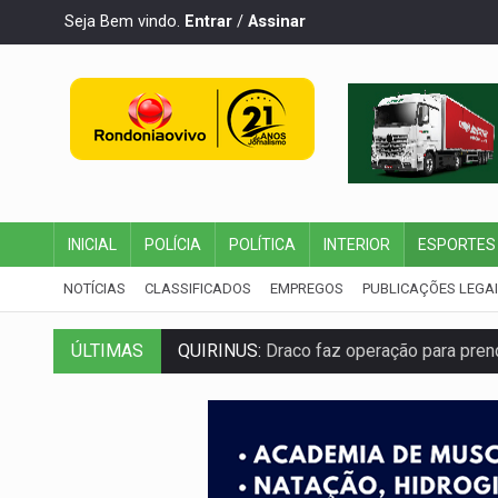
Seja Bem vindo.
Entrar
/
Assinar
INICIAL
POLÍCIA
POLÍTICA
INTERIOR
ESPORTES
NOTÍCIAS
CLASSIFICADOS
EMPREGOS
PUBLICAÇÕES LEGA
ÚLTIMAS
QUIRINUS:
Draco faz operação para pren
TRAFICANTE PRESO:
Operação Brasil Co
SUPER EL NIÑO:
Trabalho inédito vai ga
FAMÍLIA MORREU:
Identificadas as cinco