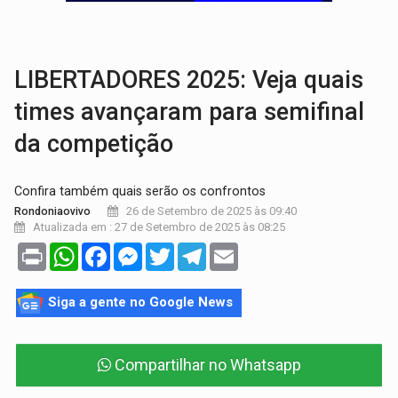
BAIRRO TEIXEIRÃO:
MPF cobra regularização fundiária da comunid
SUCESSO NA ABERTURA:
2ª Feira Rondônia Empreendedora segue no Espaço Alternativ
LIBERTADORES 2025: Veja quais
times avançaram para semifinal
da competição
Confira também quais serão os confrontos
26 de Setembro de 2025 às 09:40
Rondoniaovivo
Atualizada em : 27 de Setembro de 2025 às 08:25
Print
WhatsApp
Facebook
Messenger
Twitter
Telegram
Email
Siga a gente no Google News
Compartilhar no Whatsapp