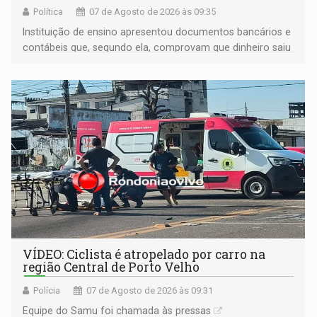
Política
07 de Agosto de 2026 às 09:35
Instituição de ensino apresentou documentos bancários e
contábeis que, segundo ela, comprovam que dinheiro saiu
de sua própria conta, foi sacado pelo diretor financeiro e
apreendido quando já estava dentro da sede da entidade
— em pleno ano eleitoral em Rondônia
VÍDEO: Ciclista é atropelado por carro na
região Central de Porto Velho
Polícia
07 de Agosto de 2026 às 09:31
Equipe do Samu foi chamada às pressas