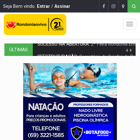
Seja Bem vindo.
Entrar
/
Assinar
ÚLTIMAS
REESTRUTURAÇÃO:
Secretário da Seinfra de Porto Velho pede exon
SAÚDE INDÍGENA:
Pirahã terão consultas e exames especializados durante 
ECONOMIA:
Dia dos pais deve movimentar R$ 8,5 bilhões e RO projet
DIA DOS PAIS:
Bailarina da Praça organiza celebração gratuita nes
VÍDEO:
Perseguição a embarcação no rio Madeira termina com explosivo
MEGA SENA:
Prêmio acumula para R$ 165 milhõe
Publicação Legal:
AVISO DE LICITAÇÃO: PREGÃO ELETRÔNICO Nº 90091
PROVA CONTÁBIL:
UNNESA apresenta documentos e questiona apreens