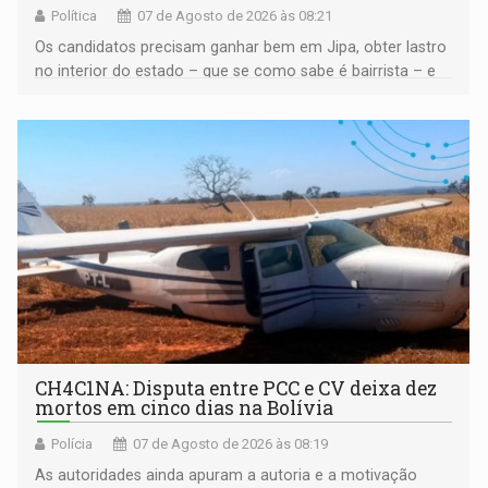
Política
07 de Agosto de 2026 às 08:21
Os candidatos precisam ganhar bem em Jipa, obter lastro
no interior do estado – que se como sabe é bairrista – e
vir para a capital beliscando alguma coisa para se
garantir
CH4C1NA: Disputa entre PCC e CV deixa dez
mortos em cinco dias na Bolívia
Polícia
07 de Agosto de 2026 às 08:19
As autoridades ainda apuram a autoria e a motivação