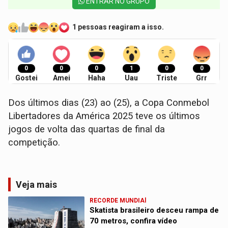
ENTRAR NO GRUPO
1 pessoas reagiram a isso.
0
0
0
1
0
0
Gostei
Amei
Haha
Uau
Triste
Grr
Dos últimos dias (23) ao (25), a Copa Conmebol
Libertadores da América 2025 teve os últimos
jogos de volta das quartas de final da
competição.
Veja mais
RECORDE MUNDIAl
Skatista brasileiro desceu rampa de
70 metros, confira vídeo