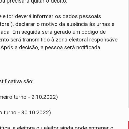
ssoa precisará quitar o débito.
 eleitor deverá informar os dados pessoais
oral), declarar o motivo da ausência às urnas e
zada. Em seguida será gerado um código de
o será transmitido à zona eleitoral responsável
e. Após a decisão, a pessoa será notificada.
ificativa são:
meiro turno - 2.10.2022)
o turno - 30.10.2022).
ica, a eleitora ou eleitor ainda pode entregar o