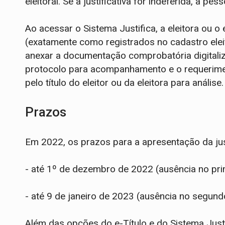
eleitoral. Se a justificativa for indeferida, a pe
Ao acessar o Sistema Justifica, a eleitora ou o
(exatamente como registrados no cadastro eleit
anexar a documentação comprobatória digitali
protocolo para acompanhamento e o requeriment
pelo título do eleitor ou da eleitora para anális
Prazos
Em 2022, os prazos para a apresentação da just
- até 1º de dezembro de 2022 (ausência no pri
- até 9 de janeiro de 2023 (ausência no segund
Além das opções do e-Título e do Sistema Justif