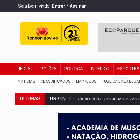
Seja Bem vindo.
Entrar
/
Assinar
INICIAL
POLÍCIA
POLÍTICA
INTERIOR
ESPORTES
NOTÍCIAS
CLASSIFICADOS
EMPREGOS
PUBLICAÇÕES LEGA
ÚLTIMAS
URGENTE:
Colisão entre caminhão e carr
ENCONTRO:
Amazônia Negra ganha projeç
PREVISÃO:
Porto Velho tem chances de c
SINDICATOS UNIDOS:
Assembleia Geral 