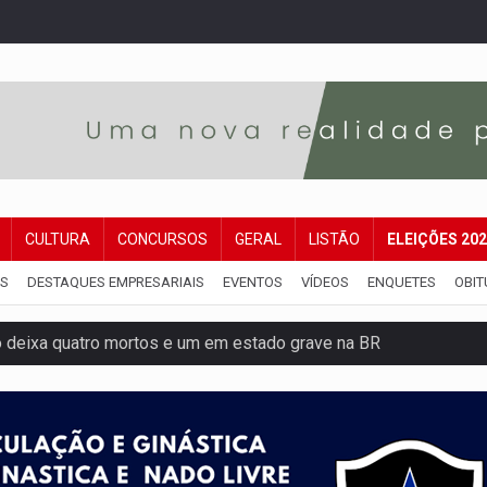
CULTURA
CONCURSOS
GERAL
LISTÃO
ELEIÇÕES 20
IS
DESTAQUES EMPRESARIAIS
EVENTOS
VÍDEOS
ENQUETES
OBIT
o deixa quatro mortos e um em estado grave na BR
ão nacional com participação de Marcela Bonfim
huvas isoladas nesta sexta-feira (7)
delibera greve da educação municipal em Porto Velho