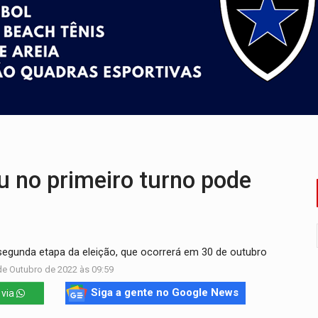
e oficina de Comunicação com oportunidade de integrar equipe
romove reflexão sobre trajetória da Lei Maria da Penha
 fim do ano para regularização de débitos
umprimento da legislação sobre transporte de cargas por em
 sexual infantil na internet e via IA
rgia nuclear, defesa e ciência em Brasília
u no primeiro turno pode
segunda etapa da eleição, que ocorrerá em 30 de outubro
de Outubro de 2022 às 09:59
Siga a gente no Google News
 via