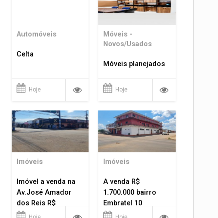
Automóveis
Móveis -
Novos/Usados
Celta
Móveis planejados
Hoje
Hoje
Imóveis
Imóveis
Imóvel a venda na
A venda R$
Av.José Amador
1.700.000 bairro
dos Reis R$
Embratel 10
1.400.000
apartamentos!
Hoje
Hoje