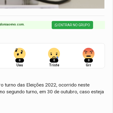
doniaovivo.com.​
ENTRAR NO GRUPO
0
0
0
Uau
Triste
Grr
ro turno das Eleições 2022, ocorrido neste
no segundo turno, em 30 de outubro, caso esteja