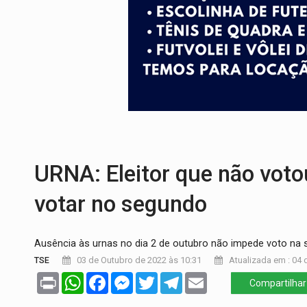
PROCESSO SELETIVO:
Rondoniaovivo abr
AGOSTO LILÁS:
MPRO lança de portal e p
REGULARIZAÇÃO:
Refis 2026 segue até o
TRANSPORTE DE ARROZ:
MPF assegura c
DEEPFAKE:
Sancionada lei contra violência
COLEGIADO:
Brasil e Rússia discutem ene
URNA: Eleitor que não voto
votar no segundo
Ausência às urnas no dia 2 de outubro não impede voto na 
TSE
03 de Outubro de 2022 às 10:31
Atualizada em : 04 
Print
WhatsApp
Facebook
Messenger
Twitter
Telegram
Email
Compartilhar