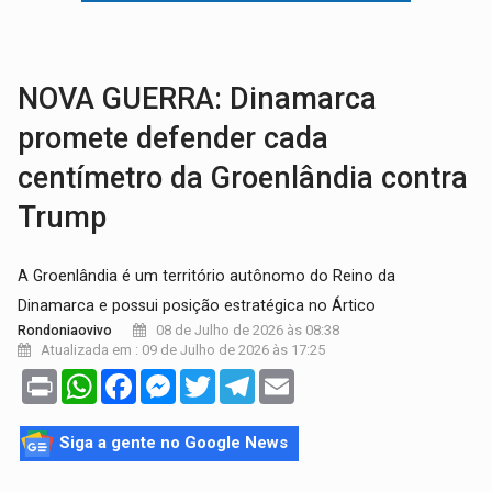
AMOR PERDIDO DÓI:
Luto amoroso não tem prazo, mas exige aten
TECNOLOGIA:
Empresas de Xangai aprimoram robôs de IA incorporada em 
NOVA GUERRA: Dinamarca
promete defender cada
centímetro da Groenlândia contra
Trump
A Groenlândia é um território autônomo do Reino da
Dinamarca e possui posição estratégica no Ártico
08 de Julho de 2026 às 08:38
Rondoniaovivo
Atualizada em : 09 de Julho de 2026 às 17:25
Print
WhatsApp
Facebook
Messenger
Twitter
Telegram
Email
Siga a gente no Google News