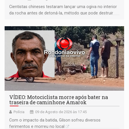
Cientistas chineses testaram lançar uma ogiva no interior
da rocha antes de detoná-la, método que pode destruir
corpos capazes de ameaçar a Terra
VÍDEO: Motociclista morre após bater na
traseira de caminhone Amarok
Polícia
09 de Agosto de 2026 às 17:45
​Com o impacto da batida, Gilson sofreu diversos
ferimentos e morreu no local