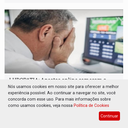
LUDOPATIA: Apostas online começam a
afetar produtividade e rotina nas empresas
Nós usamos cookies em nosso site para oferecer a melhor
experiência possível. Ao continuar a navegar no site, você
Brasil e Mundo
08 de Agosto de 2026 às 21:00
concorda com esse uso. Para mais informações sobre
Entre os sinais de alerta estão faltas recorrentes, queda
como usamos cookies, veja nossa
Política de Cookies
de produtividade, dificuldade de concentração,
solicitações frequentes de antecipação salarial
Continuar