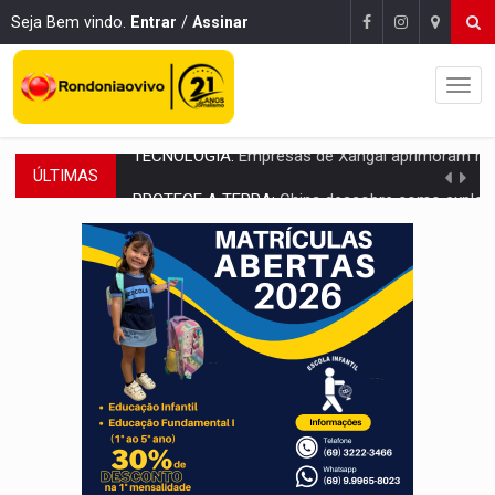
Seja Bem vindo.
Entrar
/
Assinar
ÚLTIMAS
PROTEGE A TERRA:
China descobre como explodir asteroide com bomba n
VÍDEO:
Motociclista morre após bater na traseira de camin
PARECE UM NUGGET:
Essa receita com frango virou o meu ja
EMPREENDEDORISMO:
7 negócios que podem começar com pouco dinheiro e vi
GIGANTE DA AMÉRICA:
Brasil reúne dimensão continental e posição estratégic
INDEPENDÊNCIA:
10 dicas importantes para quem quer mo
VARCENA:
Cientistas descobrem nova espécie de rã em florestas alagada
BARGANHA:
Vai comprar celular usado? Veja como consultar o a