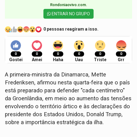
Rondoniaovivo.com.​
ENTRAR NO GRUPO
0 pessoas reagiram a isso.
0
0
0
0
0
0
Gostei
Amei
Haha
Uau
Triste
Grr
A primeira-ministra da Dinamarca, Mette
Frederiksen, afirmou nesta quarta-feira que o país
está preparado para defender "cada centímetro"
da Groenlândia, em meio ao aumento das tensões
envolvendo o território ártico e às declarações do
presidente dos Estados Unidos, Donald Trump,
sobre a importância estratégica da ilha.