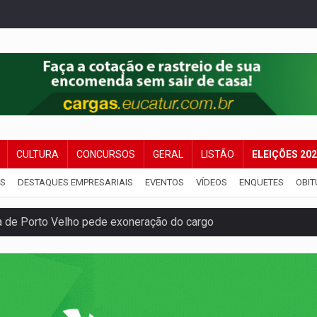
CULTURA
CONCURSOS
GERAL
LISTÃO
ELEIÇÕES 20
IS
DESTAQUES EMPRESARIAIS
EVENTOS
VÍDEOS
ENQUETES
OBIT
a de Porto Velho pede exoneração do cargo
s e exames especializados durante expedição do SUS
 R$ 8,5 bilhões e RO projeta alta de 8,8%
za celebração gratuita neste domingo (9)
 Madeira termina com explosivos apreendidos