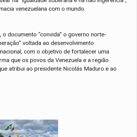
ear na “igualdade soberana e na não ingerência”,
lomacia venezuelana com o mundo.
), o documento “convida” o governo norte-
eração” voltada ao desenvolvimento
rnacional, com o objetivo de fortalecer uma
firma que os povos da Venezuela e a região
que atribui ao presidente Nicolás Maduro e ao