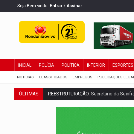
Seja Bem vindo.
Entrar
/
Assinar
INICIAL
POLÍCIA
POLÍTICA
INTERIOR
ESPORTES
NOTÍCIAS
CLASSIFICADOS
EMPREGOS
PUBLICAÇÕES LEGA
REESTRUTURAÇÃO:
Secretário da Seinfr
ÚLTIMAS
SAÚDE INDÍGENA:
Pirahã terão consulta
ECONOMIA:
Dia dos pais deve movimentar
DIA DOS PAIS:
Bailarina da Praça organi
VÍDEO:
Perseguição a embarcação no rio