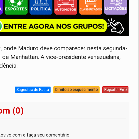
k, onde Maduro deve comparecer nesta segunda-
l de Manhattan. A vice-presidente venezuelana,
dência.
Sugestão de Pauta
Direito ao esquecimento
Reportar Erro
om (0)
ovivo.com e faça seu comentário