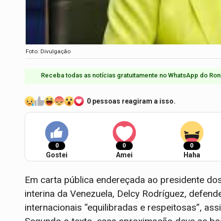
Foto: Divulgação
Receba todas as notícias gratuitamente no WhatsApp do Ron
0 pessoas reagiram a isso.
0
0
0
Gostei
Amei
Haha
Em carta pública endereçada ao presidente do
interina da Venezuela, Delcy Rodríguez, defen
internacionais “equilibradas e respeitosas”, a