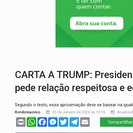
MEGA SENA:
Prêmio acumula para R$ 16
Publicação Legal:
AVISO DE LICITAÇÃO:
PROVA CONTÁBIL:
UNNESA apresenta do
VÍDEO:
Ciclista é atropelado por carro na
SUCESSO NA ABERTURA:
2ª Feira Rondô
CARTA A TRUMP: Presidente
pede relação respeitosa e 
Segundo o texto, essa aproximação deve se basear na igual
Rondoniaovivo
05 de Janeiro de 2026 às 10:16
Atualizad
Print
WhatsApp
Facebook
Messenger
Twitter
Telegram
Email
Compartilhar