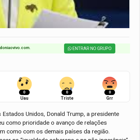
doniaovivo.com.​
ENTRAR NO GRUPO
0
0
0
Uau
Triste
Grr
s Estados Unidos, Donald Trump, a presidente
deu como prioridade o avanço de relações
ssim como com os demais países da região.