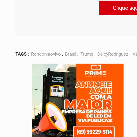
Clique aqu
TAGS :
Rondoniaovivo
,
Brasil
,
Trump
,
DelcyRodriguez
,
V