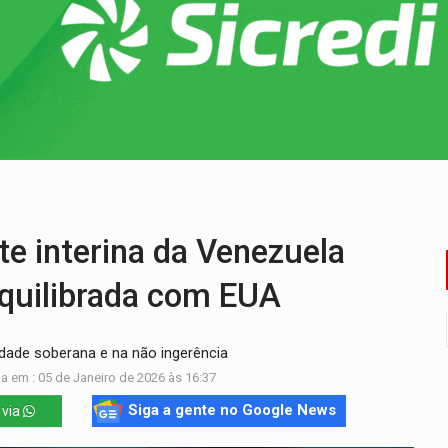
5 milhões
 PREGÃO ELETRÔNICO Nº 90091/2025/SUPEL/RO
cumentos e questiona apreensão da PF em PVH
 região Central de Porto Velho
nia Empreendedora segue no Espaço Alternativo com entrada gra
 interina da Venezuela
equilibrada com EUA
dade soberana e na não ingerência
a em : 05 de Janeiro de 2026 às 16:37
Siga a gente no Google News
 via