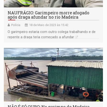
NAUFRÁGIO: Garimpeiro morre afogado
após draga afundar no rio Madeira
Polícia
18 de Maio de 2023 às 15:42
O garimpeiro estaria com outro colega trabalhando e de
repente a draga teria começado a afundar
NÃO É SÓ OURO: No garimpo do Madeira,