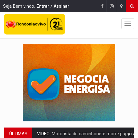
Seja Bem vindo.
Entrar
/
Assinar
ÚLTIMAS
LAZER:
Seis lugares gratuitos para aproveitar o fim de semana e