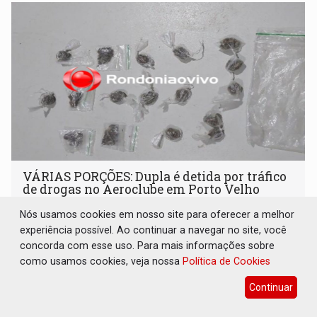
VÁRIAS PORÇÕES: Dupla é detida por tráfico
de drogas no Aeroclube em Porto Velho
Polícia
09 de Julho de 2026 às 14:49
Nós usamos cookies em nosso site para oferecer a melhor
experiência possível. Ao continuar a navegar no site, você
PM conduziu os dois ao Departamento de Flagrantes
concorda com esse uso. Para mais informações sobre
como usamos cookies, veja nossa
Política de Cookies
Continuar