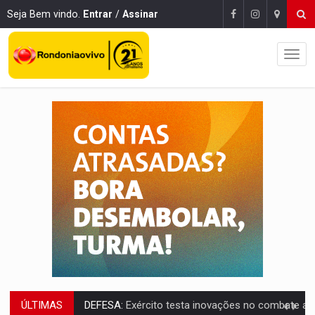
Seja Bem vindo.
Entrar
/
Assinar
ÚLTIMAS
TEMAS SOCIOAMBIENTAIS:
Em Itapuã do Oeste, CINEMAZÔNIA leva cinema amazônico 