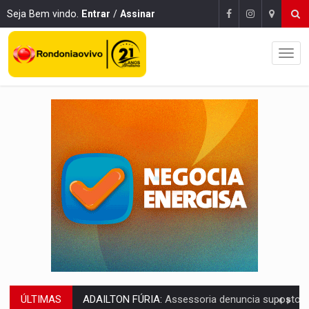
Seja Bem vindo.
Entrar
/
Assinar
ÚLTIMAS
VÍDEO:
Motoboy de delivery sofre fratura após mulher avançar 