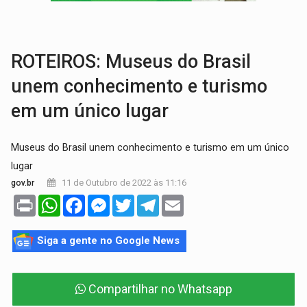
TRANSPORTE DE ARROZ:
MPF assegura cumprimento da legislação sobre transporte d
DEEPFAKE:
Sancionada lei contra violência sexual infantil na inte
ROTEIROS: Museus do Brasil
unem conhecimento e turismo
em um único lugar
Museus do Brasil unem conhecimento e turismo em um único
lugar
11 de Outubro de 2022 às 11:16
gov.br
Print
WhatsApp
Facebook
Messenger
Twitter
Telegram
Email
Siga a gente no Google News
Compartilhar no Whatsapp