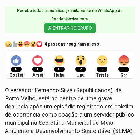
Receba todas as notícias gratuitamente no WhatsApp do
Rondoniaovivo.com.​
ENTRAR NO GRUPO
4 pessoas reagiram a isso.
0
1
0
2
0
1
Gostei
Amei
Haha
Uau
Triste
Grr
O vereador Fernando Silva (Republicanos), de
Porto Velho, está no centro de uma grave
denúncia após um episódio registrado em boletim
de ocorrência como coação a um servidor público
municipal na Secretária Municipal de Meio
Ambiente e Desenvolvimento Sustentável (SEMA).