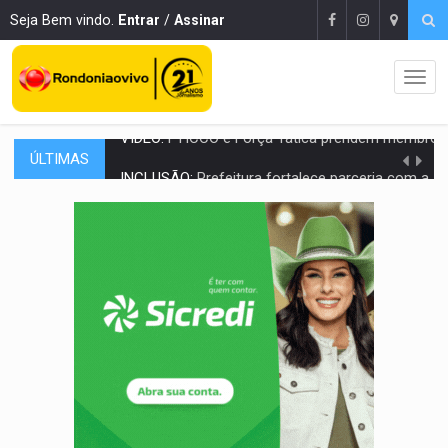
Seja Bem vindo.
Entrar
/
Assinar
ÚLTIMAS
INCLUSÃO:
Prefeitura fortalece parceria com a APAE para ampliar ações v
DEFESA:
Exército testa inovações no combate a drones durante exerc
TEMAS SOCIOAMBIENTAIS:
Em Itapuã do Oeste, CINEMAZÔNIA leva cinema amazônico 
PREVISÃO:
Interior de Rondônia terá sábado (8) de calor intenso
INFRAESTRUTURA:
Após quase 30 anos de espera, asfalto chega ao bairr
A ILHA:
Coreografia de Rondônia estreia na programação do Festival de Dan
ELEIÇÕES 2026:
Sgt. Mouza esclarece 'erro de digitação' em declaração de patrim
JUDICIÁRIO:
Sinjur parabeniza servidores pelo adicional de incentivo com ef