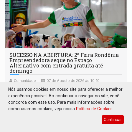
SUCESSO NA ABERTURA: 2ª Feira Rondônia
Empreendedora segue no Espaço
Alternativo com entrada gratuita até
domingo
Comunidade
07 de Agosto de 2026 às 10:40
Programação reúne em um só lugar o melhor da
Nós usamos cookies em nosso site para oferecer a melhor
economia criativa do estado
experiência possível. Ao continuar a navegar no site, você
concorda com esse uso. Para mais informações sobre
como usamos cookies, veja nossa
Política de Cookies
Continuar