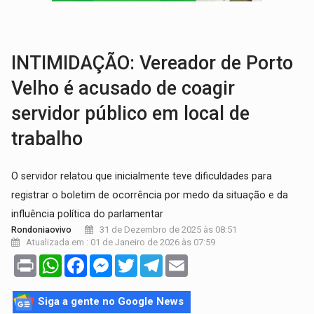
LAZER:
Seis lugares gratuitos para aproveitar o fim de semana e
VÍDEO:
FTICCO e Força Tática prendem membro do CV com arma e drogas em
INTIMIDAÇÃO: Vereador de Porto
Velho é acusado de coagir
servidor público em local de
trabalho
O servidor relatou que inicialmente teve dificuldades para
registrar o boletim de ocorrência por medo da situação e da
influência política do parlamentar
31 de Dezembro de 2025 às 08:51
Rondoniaovivo
Atualizada em : 01 de Janeiro de 2026 às 07:59
Print
WhatsApp
Facebook
Messenger
Twitter
Telegram
Email
Siga a gente no Google News