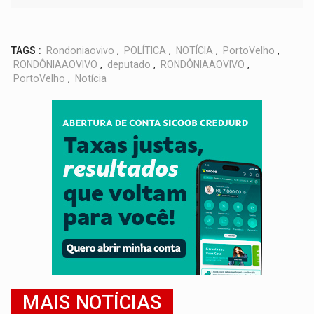
TAGS :
Rondoniaovivo
,
POLÍTICA
,
NOTÍCIA
,
PortoVelho
,
RONDÔNIAAOVIVO
,
deputado
,
RONDÔNIAAOVIVO
,
PortoVelho
,
Notícia
MAIS NOTÍCIAS