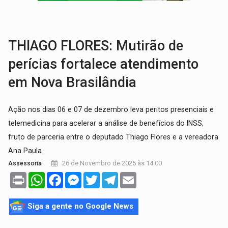
'OS OLHOS DO BRASIL':
Emanuel Neri transforma indignação e esperança em roc
SOB INVESTIGAÇÃO:
Dentista de PVH é denunciado por transmitir HIV a
THIAGO FLORES: Mutirão de
perícias fortalece atendimento
em Nova Brasilândia
Ação nos dias 06 e 07 de dezembro leva peritos presenciais e
telemedicina para acelerar a análise de benefícios do INSS,
fruto de parceria entre o deputado Thiago Flores e a vereadora
Ana Paula
26 de Novembro de 2025 às 14:00
Assessoria
Print
WhatsApp
Facebook
Messenger
Twitter
Telegram
Email
Siga a gente no Google News