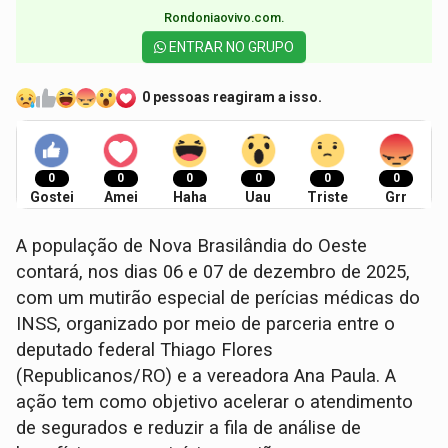
Rondoniaovivo.com.​
ENTRAR NO GRUPO
0 pessoas reagiram a isso.
0
0
0
0
0
0
Gostei
Amei
Haha
Uau
Triste
Grr
A população de Nova Brasilândia do Oeste
contará, nos dias 06 e 07 de dezembro de 2025,
com um mutirão especial de perícias médicas do
INSS, organizado por meio de parceria entre o
deputado federal Thiago Flores
(Republicanos/RO) e a vereadora Ana Paula. A
ação tem como objetivo acelerar o atendimento
de segurados e reduzir a fila de análise de