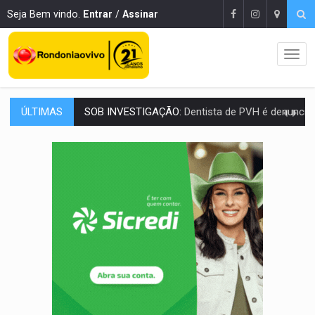
Seja Bem vindo.
Entrar
/
Assinar
ÚLTIMAS
ESQUEMA DE FRAUDES:
Polícia Civil deflagra a terceira fase da Oper
ASSESSOR FLAGRADO:
Empresa e ONG que recebeu R$ 12 mi em emendas estão
INFLUENCIARIA ELEIÇÕES:
Justiça Eleitoral manda tirar vídeo com suposta d
CONEXÃO RONDONIAOVIVO:
Marcio Barreto, pres. da ABAV-RO, alerta sobre golpes 
DA RECICLAGEM AO SUCESSO:
A trajetória de superação de Car
'RIO OMERÊ':
MPF pede condenação do Banco do Brasil por financiar atividade
INFRAESTRUTURA:
Vilhena realiza audiência pública sobre moderniz
SEM SISTEMA:
Falha afeta atendimentos na Policlínica Os