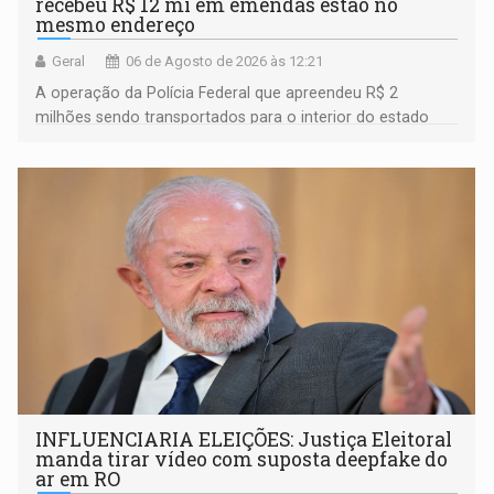
recebeu R$ 12 mi em emendas estão no
mesmo endereço
Geral
06 de Agosto de 2026 às 12:21
A operação da Polícia Federal que apreendeu R$ 2
milhões sendo transportados para o interior do estado
movimentou o meio político pela clara e inequívoca
ligação do suspeito com um deputado federal do União
Brasil por Rondônia
INFLUENCIARIA ELEIÇÕES: Justiça Eleitoral
manda tirar vídeo com suposta deepfake do
ar em RO