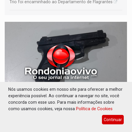
Trio foi encaminhado ao Departamento de Flagrantes
Nós usamos cookies em nosso site para oferecer a melhor
URGENTE: Homem é baleado após apontar
experiência possível. Ao continuar a navegar no site, você
arma para equipe da PM
concorda com esse uso. Para mais informações sobre
como usamos cookies, veja nossa
Política de Cookies
Polícia
06 de Agosto de 2026 às 06:58
Ele foi socorrido ao hospital João Paulo II
Continuar