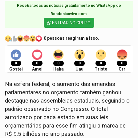
Receba todas as notícias gratuitamente no WhatsApp do
Rondoniaovivo.com.​
ENTRAR NO GRUPO
0 pessoas reagiram a isso.
0
0
0
0
0
0
Gostei
Amei
Haha
Uau
Triste
Grr
Na esfera federal, o aumento das emendas
parlamentares no orçamento também ganhou
destaque nas assembleias estaduais, seguindo o
padrão observado no Congresso. O total
autorizado por cada estado em suas leis
orçamentárias para esse fim atingiu a marca de
R$ 9,5 bilhões no ano passado.