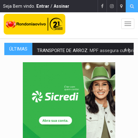
Seja Bem vindo.
Entrar
/
Assinar
ÚLTIMAS
TRANSPORTE DE ARROZ:
MPF assegura cumprimento da legislação sobre transporte d
DEEPFAKE:
Sancionada lei contra violência sexual infantil na inte
COLEGIADO:
Brasil e Rússia discutem energia nuclear, defesa e ciênc
URGENTE:
Colisão entre caminhão e carro deixa quatro mortos e um em est
ENCONTRO:
Amazônia Negra ganha projeção nacional com participação de M
PREVISÃO:
Porto Velho tem chances de chuvas isoladas nesta se
SINDICATOS UNIDOS:
Assembleia Geral delibera greve da educação municip
PROCESSO SELETIVO:
Rondoniaovivo abre oficina de Comunicação com oportunidade