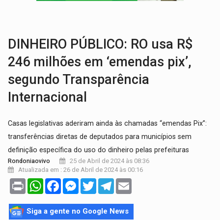
BRASIL CONTRA O CRIME:
Acusado de guardar armas de facção é preso com rev
TRAGÉDIA:
Sobe para cinco o número de mortos em colisão entre carreta e Fia
DINHEIRO PÚBLICO: RO usa R$
246 milhões em ‘emendas pix’,
segundo Transparência
Internacional
Casas legislativas aderiram ainda às chamadas “emendas Pix”:
transferências diretas de deputados para municípios sem
definição específica do uso do dinheiro pelas prefeituras
25 de Abril de 2024 às 08:36
Rondoniaovivo
Atualizada em : 26 de Abril de 2024 às 00:16
Print
WhatsApp
Facebook
Messenger
Twitter
Telegram
Email
Siga a gente no Google News