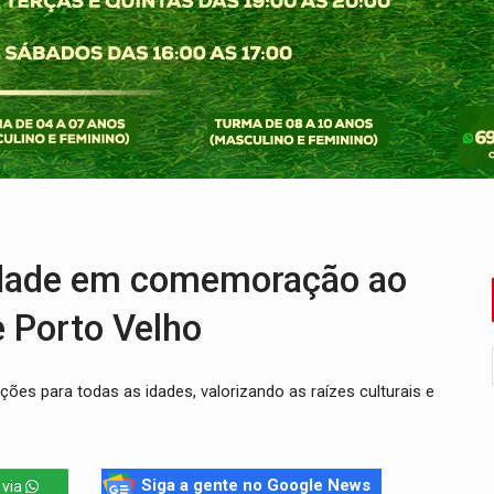
 frente do bar da Marleide
nia+10 lança chamada para fortalecer cadeias da sociobioecono
de urânio, mas produz pouco e importa combustível
Coca-Cola é devolvida a natureza
 AI-5 se tornam pesquisadores eméritos da Fiocruz
ping após colombiana furtar celular de menina
idade em comemoração ao
e Porto Velho
ções para todas as idades, valorizando as raízes culturais e
Siga a gente no Google News
 via