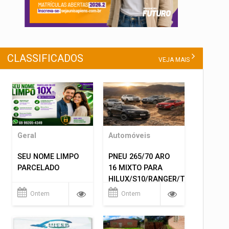
CLASSIFICADOS
VEJA MAIS
Geral
Automóveis
SEU NOME LIMPO
PNEU 265/70 ARO
PARCELADO
16 MIXTO PARA
HILUX/S10/RANGER/TRITON
ETC... MONTAGEM
Ontem
Ontem
GRATIS 599,00