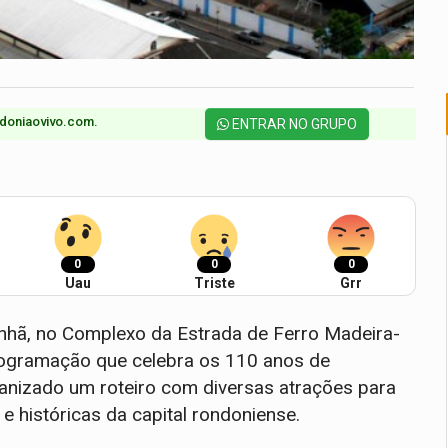
doniaovivo.com.​
ENTRAR NO GRUPO
0
0
0
Uau
Triste
Grr
manhã, no Complexo da Estrada de Ferro Madeira-
programação que celebra os 110 anos de
rganizado um roteiro com diversas atrações para
 e históricas da capital rondoniense.