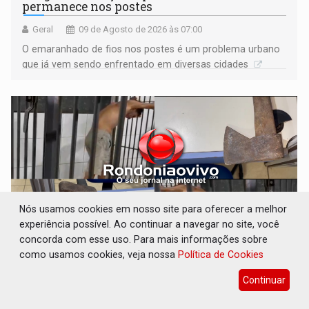
permanece nos postes
Geral
09 de Agosto de 2026 às 07:00
O emaranhado de fios nos postes é um problema urbano
que já vem sendo enfrentado em diversas cidades
Nós usamos cookies em nosso site para oferecer a melhor
experiência possível. Ao continuar a navegar no site, você
concorda com esse uso. Para mais informações sobre
como usamos cookies, veja nossa
Política de Cookies
VÍDEO: Armado com machado, homem
ameaça matar sobrinha grávida e com bebê
Continuar
no colo