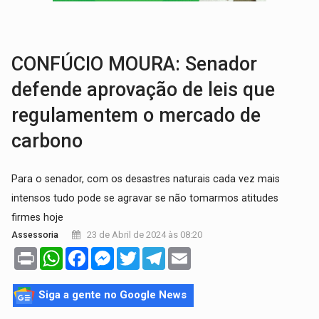
AMOR PERDIDO DÓI:
Luto amoroso não tem prazo, mas exige aten
TECNOLOGIA:
Empresas de Xangai aprimoram robôs de IA incorporada em 
CONFÚCIO MOURA: Senador
defende aprovação de leis que
regulamentem o mercado de
carbono
Para o senador, com os desastres naturais cada vez mais
intensos tudo pode se agravar se não tomarmos atitudes
firmes hoje
23 de Abril de 2024 às 08:20
Assessoria
Print
WhatsApp
Facebook
Messenger
Twitter
Telegram
Email
Siga a gente no Google News