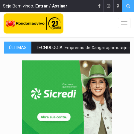
Seja Bem vindo.
Entrar
/
Assinar
ÚLTIMAS
PROTEGE A TERRA:
China descobre como explodir asteroide com bomba n
VÍDEO:
Motociclista morre após bater na traseira de camin
PARECE UM NUGGET:
Essa receita com frango virou o meu ja
EMPREENDEDORISMO:
7 negócios que podem começar com pouco dinheiro e vi
GIGANTE DA AMÉRICA:
Brasil reúne dimensão continental e posição estratégic
INDEPENDÊNCIA:
10 dicas importantes para quem quer mo
VARCENA:
Cientistas descobrem nova espécie de rã em florestas alagada
BARGANHA:
Vai comprar celular usado? Veja como consultar o a