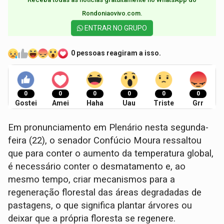
Rondoniaovivo.com.​
ENTRAR NO GRUPO
0 pessoas reagiram a isso.
0
0
0
0
0
0
Gostei
Amei
Haha
Uau
Triste
Grr
Em pronunciamento em Plenário nesta segunda-
feira (22), o senador Confúcio Moura ressaltou
que para conter o aumento da temperatura global,
é necessário conter o desmatamento e, ao
mesmo tempo, criar mecanismos para a
regeneração florestal das áreas degradadas de
pastagens, o que significa plantar árvores ou
deixar que a própria floresta se regenere.