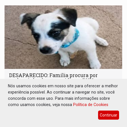
DESAPARECIDO: Família procura por
cachorrinho desaparecido em PVH
Nós usamos cookies em nosso site para oferecer a melhor
Utilidade Pública
06 de Agosto de 2026 às 10:52
experiência possível. Ao continuar a navegar no site, você
Animal usa coleira azul e a família pede ajuda para
concorda com esse uso. Para mais informações sobre
encontrá-lo
como usamos cookies, veja nossa
Política de Cookies
Continuar