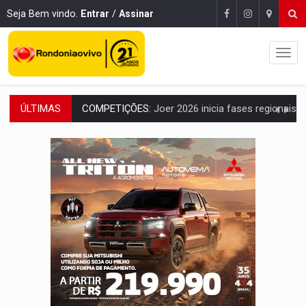
Seja Bem vindo.
Entrar
/
Assinar
ÚLTIMAS
PERIGO:
Moradores denunciam escuridão e insegurança na Estrada d
COLIGAÇÃO:
Reabertura de ação no TSE pode resultar em cassação de prefeita 
INCLUSÃO:
APAE Porto Velho abre inscrições para 
CLUBE DOS R$ 00,00:
21 candidatos declaram patrimônio zero em Rondônia na
INTERIOR:
Ouro Preto do Oeste realiza Cavalgada da Expo Show Norte
DESENVOLVIMENTO:
Ideb avança nos anos iniciais do ensino fundamen
VULGO 'UNIÃO':
Chefe de facção criminosa é preso durante oper
Publicação Legal:
CONVOCAÇÃO DAS ELEIÇÕES: S