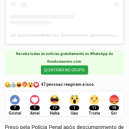
Um post compartilhado por Rondoniaovivo (@rondoniaovivo)
Receba todas as notícias gratuitamente no WhatsApp do
Rondoniaovivo.com.​
ENTRAR NO GRUPO
47 pessoas reagiram a isso.
7
1
17
1
11
10
Gostei
Amei
Haha
Uau
Triste
Grr
Preso pela Polícia Penal após descumprimento de