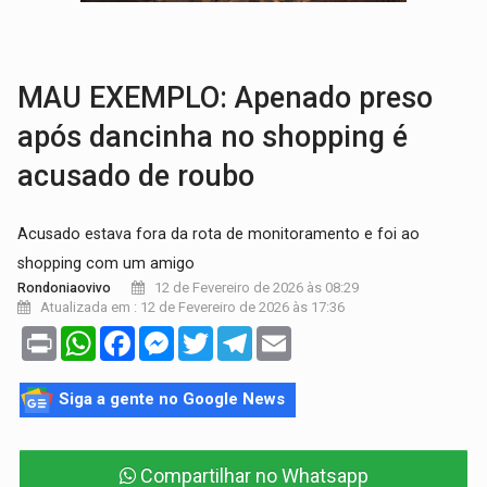
EDUCAÇÃO:
Corumbiara lidera Ideb 2025 entre redes municipai
COMPETIÇÕES:
Joer 2026 inicia fases regionais e reúne mais de 7,3 mil
MAU EXEMPLO: Apenado preso
após dancinha no shopping é
acusado de roubo
Acusado estava fora da rota de monitoramento e foi ao
shopping com um amigo
12 de Fevereiro de 2026 às 08:29
Rondoniaovivo
Atualizada em : 12 de Fevereiro de 2026 às 17:36
Print
WhatsApp
Facebook
Messenger
Twitter
Telegram
Email
Siga a gente no Google News
Compartilhar no Whatsapp