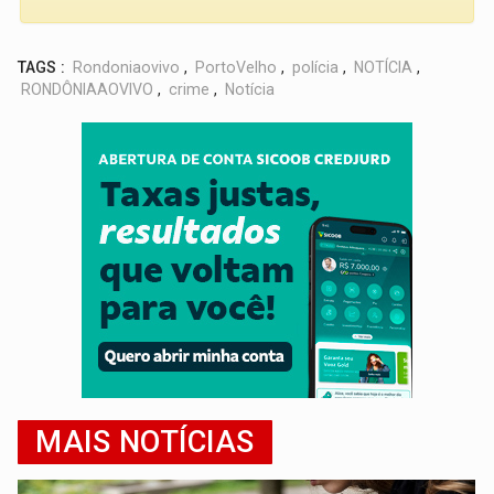
TAGS :
Rondoniaovivo
,
PortoVelho
,
polícia
,
NOTÍCIA
,
RONDÔNIAAOVIVO
,
crime
,
Notícia
MAIS NOTÍCIAS