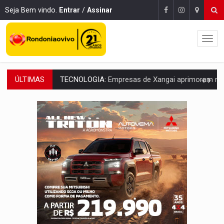
Seja Bem vindo.
Entrar
/
Assinar
ÚLTIMAS
PROTEGE A TERRA:
China descobre como explodir asteroide com bomba n
VÍDEO:
Motociclista morre após bater na traseira de camin
PARECE UM NUGGET:
Essa receita com frango virou o meu ja
EMPREENDEDORISMO:
7 negócios que podem começar com pouco dinheiro e vi
GIGANTE DA AMÉRICA:
Brasil reúne dimensão continental e posição estratégic
INDEPENDÊNCIA:
10 dicas importantes para quem quer mo
VARCENA:
Cientistas descobrem nova espécie de rã em florestas alagada
BARGANHA:
Vai comprar celular usado? Veja como consultar o a