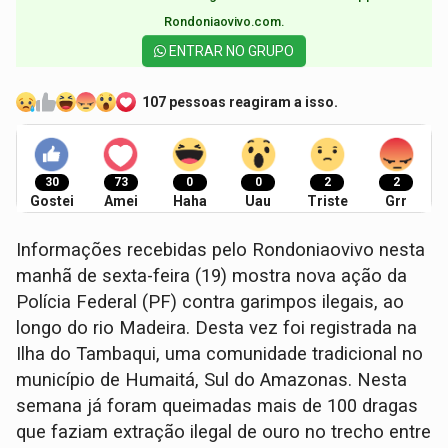
Rondoniaovivo.com.​
ENTRAR NO GRUPO
107 pessoas reagiram a isso.
30
73
0
0
2
2
Gostei
Amei
Haha
Uau
Triste
Grr
Informações recebidas pelo Rondoniaovivo nesta
manhã de sexta-feira (19) mostra nova ação da
Polícia Federal (PF) contra garimpos ilegais, ao
longo do rio Madeira. Desta vez foi registrada na
Ilha do Tambaqui, uma comunidade tradicional no
município de Humaitá, Sul do Amazonas. Nesta
semana já foram queimadas mais de 100 dragas
que faziam extração ilegal de ouro no trecho entre