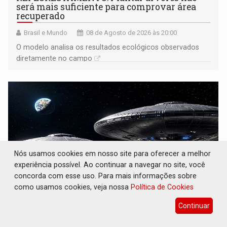
será mais suficiente para comprovar área
recuperado
Brasil e Mundo
08 de Agosto de 2026 às 20:00
O modelo analisa os resultados ecológicos observados
diretamente no campo
Nós usamos cookies em nosso site para oferecer a melhor
experiência possível. Ao continuar a navegar no site, você
concorda com esse uso. Para mais informações sobre
como usamos cookies, veja nossa
Política de Cookies
OVNIS NA LUA: Cientistas alertam para
Continuar
possível base secreta no satélite natural da
Terra