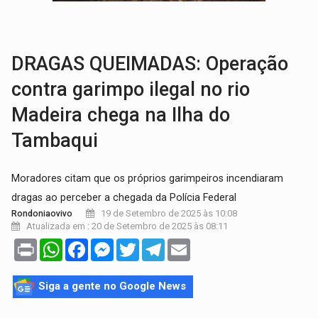
AMOR PERDIDO DÓI:
Luto amoroso não tem prazo, mas exige aten
TECNOLOGIA:
Empresas de Xangai aprimoram robôs de IA incorporada em 
DRAGAS QUEIMADAS: Operação
contra garimpo ilegal no rio
Madeira chega na Ilha do
Tambaqui
Moradores citam que os próprios garimpeiros incendiaram
dragas ao perceber a chegada da Polícia Federal
19 de Setembro de 2025 às 10:08
Rondoniaovivo
Atualizada em : 20 de Setembro de 2025 às 08:11
Print
WhatsApp
Facebook
Messenger
Twitter
Telegram
Email
Siga a gente no Google News