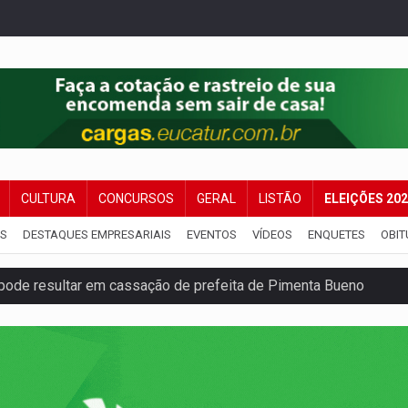
CULTURA
CONCURSOS
GERAL
LISTÃO
ELEIÇÕES 20
IS
DESTAQUES EMPRESARIAIS
EVENTOS
VÍDEOS
ENQUETES
OBIT
pode resultar em cassação de prefeita de Pimenta Bueno
ições para taekwondo
laram patrimônio zero em Rondônia nas eleições de 2026
Cavalgada da Expo Show Norte neste sábado
os iniciais do ensino fundamental em Rondônia