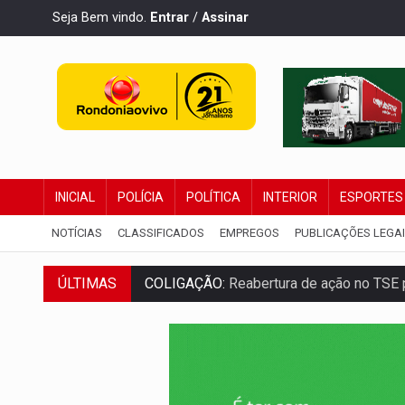
Seja Bem vindo.
Entrar
/
Assinar
INICIAL
POLÍCIA
POLÍTICA
INTERIOR
ESPORTES
NOTÍCIAS
CLASSIFICADOS
EMPREGOS
PUBLICAÇÕES LEGA
COLIGAÇÃO:
Reabertura de ação no TSE 
ÚLTIMAS
INCLUSÃO:
APAE Porto Velho abre inscr
CLUBE DOS R$ 00,00:
21 candidatos dec
INTERIOR:
Ouro Preto do Oeste realiza 
DESENVOLVIMENTO:
Ideb avança nos an