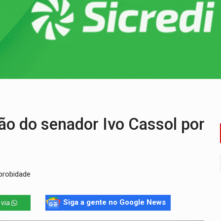
a é preso durante operação policial
IÇÕES: SEATER/RO
a começa nesta quinta-feira (6) no Espaço Alternativo
 servidores reforça equipes do Cad Único nos Cras de PVH
e insegurança na Estrada dos Periquitos
ão do senador Ivo Cassol por
probidade
Siga a gente no Google News
 via