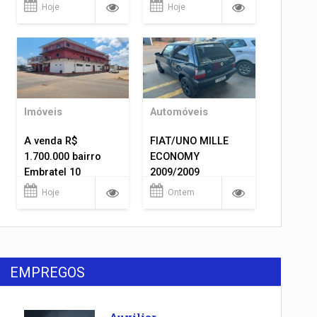
1.400.000
Hoje
Hoje
Imóveis
Automóveis
A venda R$
FIAT/UNO MILLE
1.700.000 bairro
ECONOMY
Embratel 10
2009/2009
apartamentos!
Hoje
Ontem
EMPREGOS