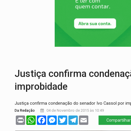
VULGO 'UNIÃO':
Chefe de facção criminos
Publicação Legal:
CONVOCAÇÃO DAS ELE
RO EMPREENDEDORA:
2ª edição da feir
FORTALECIMENTO:
Contratação de novos
PERIGO:
Moradores denunciam escuridão 
Justiça confirma condenaç
improbidade
Justiça confirma condenação do senador Ivo Cassol por im
Da Redação
04 de Novembro de 2015 às 10:49
Print
WhatsApp
Facebook
Messenger
Twitter
Telegram
Email
Compartilhar