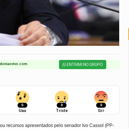
doniaovivo.com.​
ENTRAR NO GRUPO
0
0
0
Uau
Triste
Grr
tou recursos apresentados pelo senador Ivo Cassol (PP-