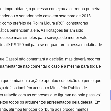
r improbidade, o processo começou a correr na primeira
 condenou o senador pelo caso em setembro de 2013.
r, como prefeito de Rolim Moura (RO), construtoras
tica pertenciam a ele. As licitações teriam sido
ocesso mais simples para serviços de menor valor.
 de até R$ 150 mil para se enquadrarem nessa modalidade
ue Cassol não comentará a decisão, mas deverá recorrer
rlamentar de não comentar o caso é a mesma para toda e
ia que embasou a ação e apontou suspeição do perito que
es,a defesa também acusou o Ministério Público de
uer relação com as empresas que figuram no polo passivo".
jeitou todos os argumentos apresentados pela defesa. Em
nte, afirmou ter ocorrido “burla aos procedimentos