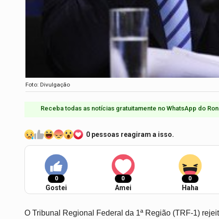
Foto: Divulgação
Receba todas as notícias gratuitamente no WhatsApp do Ron
0 pessoas reagiram a isso.
0
0
0
Gostei
Amei
Haha
O Tribunal Regional Federal da 1ª Região (TRF-1) rejei