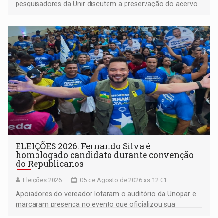
pesquisadores da Unir discutem a preservação do acervo
do século 20 e o legado de Sílvio Tendler, que defendia a
memória como bússola para o futuro
ELEIÇÕES 2026: Fernando Silva é
homologado candidato durante convenção
do Republicanos
Eleições 2026
05 de Agosto de 2026 às 12:01
Apoiadores do vereador lotaram o auditório da Unopar e
marcaram presença no evento que oficializou sua
candidatura para as eleições de 2026