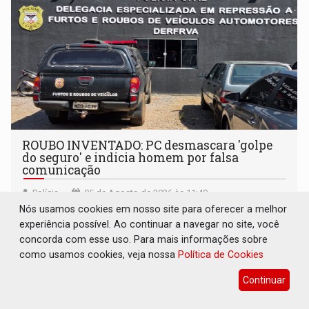
ROUBO INVENTADO: PC desmascara 'golpe
do seguro' e indicia homem por falsa
comunicação
Polícia
05 de Agosto de 2026 às 11:40
Nós usamos cookies em nosso site para oferecer a melhor
Dono do veículo irá responder criminalmente
experiência possível. Ao continuar a navegar no site, você
concorda com esse uso. Para mais informações sobre
como usamos cookies, veja nossa
Política de Cookies
Continuar