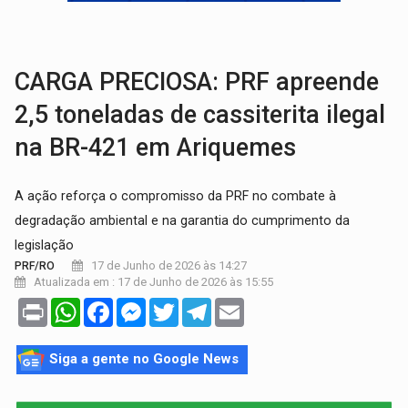
GRAVE:
Homem é esfaqueado no peito durante briga ent
VÍDEO:
Denarc e Receita Federal apreendem 12 kg de skunk e arma que iam
CARGA PRECIOSA: PRF apreende
2,5 toneladas de cassiterita ilegal
na BR-421 em Ariquemes
A ação reforça o compromisso da PRF no combate à
degradação ambiental e na garantia do cumprimento da
legislação
17 de Junho de 2026 às 14:27
PRF/RO
Atualizada em : 17 de Junho de 2026 às 15:55
Print
WhatsApp
Facebook
Messenger
Twitter
Telegram
Email
Siga a gente no Google News