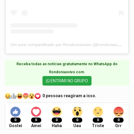
Um post compartilhado por Rondoniaovivo (@rondoniaovivo)
Receba todas as notícias gratuitamente no WhatsApp do
Rondoniaovivo.com.​
ENTRAR NO GRUPO
0 pessoas reagiram a isso.
0
0
0
0
0
0
Gostei
Amei
Haha
Uau
Triste
Grr