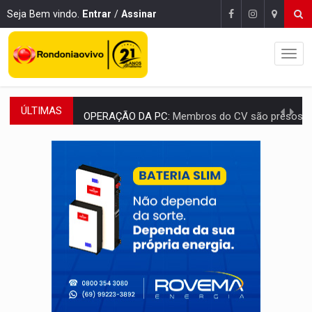
Seja Bem vindo.
Entrar
/
Assinar
ÚLTIMAS
OPERAÇÃO DA PC:
Membros do CV são presos com armas e drogas após c
ENTRADA GRATUITA:
Espetáculo As Marias Somos Nós será apresen
VÍDEO:
Três são presos após furto de motocicleta em frente
CELEBRAÇÃO:
Cerejeiras completa 43 anos de emancipação com progra
SAÚDE:
Anvisa desmente boato sobre presença de plástico ou petr
VÍDEO:
Pitbulls fogem de residência e atacam casal de idosos 
AÇÃO CONJUNTA:
Forças policiais apreendem cerca de 1kg de our
PF ESTÁ APURANDO:
Flávio Bolsonaro escolhe Alfredo Gaspar como vice, alvo de d