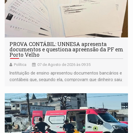
PROVA CONTÁBIL: UNNESA apresenta
documentos e questiona apreensão da PF em
Porto Velho
Política
07 de Agosto de 2026 às 09:35
Instituição de ensino apresentou documentos bancários e
contábeis que, segundo ela, comprovam que dinheiro saiu
de sua própria conta, foi sacado pelo diretor financeiro e
apreendido quando já estava dentro da sede da entidade
— em pleno ano eleitoral em Rondônia