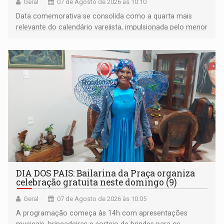
Geral
07 de Agosto de 2026 às 10:10
Data comemorativa se consolida como a quarta mais
relevante do calendário varejista, impulsionada pelo menor
desemprego em 14 anos e pela recuperação da renda
média do trabalhador
DIA DOS PAIS: Bailarina da Praça organiza
celebração gratuita neste domingo (9)
Geral
07 de Agosto de 2026 às 10:05
A programação começa às 14h com apresentações
musicais, brincadeiras e sorteio de brindes para os