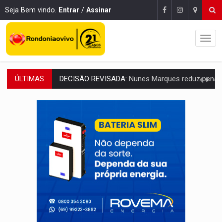
Seja Bem vindo.
Entrar
/
Assinar
ÚLTIMAS
CONEXÃO RONDONIAOVIVO:
Museólogo Antônio Ocampo lança livro sob
ELEIÇÕES 2026:
Patrimônio de candidata a deputada federal do PL salta R$ 1 m
VÍDEO:
Quadrilha é flagrada com cerca de 200 porções
BAIRRO TEIXEIRÃO:
MPF cobra regularização fundiária da comunid
SUCESSO NA ABERTURA:
2ª Feira Rondônia Empreendedora segue no Espaço Alternativ
REESTRUTURAÇÃO:
Secretário da Seinfra de Porto Velho pede exon
SAÚDE INDÍGENA:
Pirahã terão consultas e exames especializados durante 
ECONOMIA:
Dia dos pais deve movimentar R$ 8,5 bilhões e RO projet