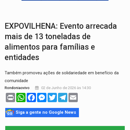
ELEIÇÕES 2026:
Ulisses Guimarães e as nuvens no céu de Rondônia – Por 
DECISÃO REVISADA:
Nunes Marques reduz pena de Acir Gurgacz e declara pun
EXPOVILHENA: Evento arrecada
mais de 13 toneladas de
alimentos para famílias e
entidades
Também promoveu ações de solidariedade em benefício da
comunidade
02 de Junho de 2026 às 14:30
Rondoniaovivo
Print
WhatsApp
Facebook
Messenger
Twitter
Telegram
Email
Siga a gente no Google News