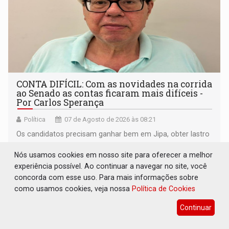
CONTA DIFÍCIL: Com as novidades na corrida
ao Senado as contas ficaram mais difíceis -
Por Carlos Sperança
Política
07 de Agosto de 2026 às 08:21
Os candidatos precisam ganhar bem em Jipa, obter lastro
no interior do estado – que se como sabe é bairrista – e
Nós usamos cookies em nosso site para oferecer a melhor
vir para a capital beliscando alguma coisa para se
experiência possível. Ao continuar a navegar no site, você
garantir
concorda com esse uso. Para mais informações sobre
como usamos cookies, veja nossa
Política de Cookies
Continuar