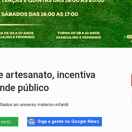
ossível base secreta no satélite natural da Terra
i carro que era rebocado para oficina no Centro de Porto Velho
 frente do bar da Marleide
nia+10 lança chamada para fortalecer cadeias da sociobioecono
de urânio, mas produz pouco e importa combustível
ça matar sobrinha grávida e com bebê no colo
 artesanato, incentiva
nde público
ltados ao universo materno-infantil
Siga a gente no Google News
 via