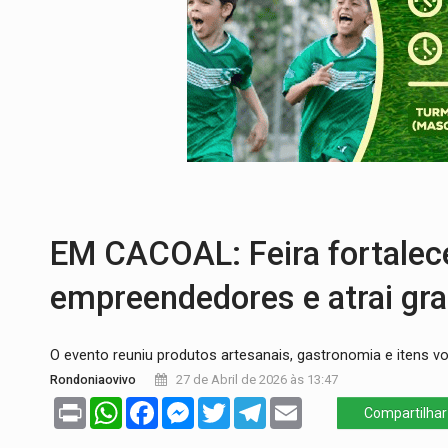
OVNIS NA LUA:
Cientistas alertam para p
ACABOU COM PEUGEOT:
Incêndio destró
VÍDEO:
Ladrão é filmado furtando moto na
BOLSAS DE PESQUISA:
Iniciativa Amazô
MATERIAL:
Brasil tem grandes reservas 
VÍDEO:
Armado com machado, homem amea
EM CACOAL: Feira fortalece
empreendedores e atrai gra
O evento reuniu produtos artesanais, gastronomia e itens vo
Rondoniaovivo
27 de Abril de 2026 às 13:47
Print
WhatsApp
Facebook
Messenger
Twitter
Telegram
Email
Compartilhar