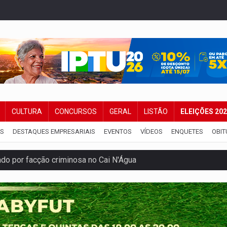
CULTURA
CONCURSOS
GERAL
LISTÃO
ELEIÇÕES 20
IS
DESTAQUES EMPRESARIAIS
EVENTOS
VÍDEOS
ENQUETES
OBIT
 por facção criminosa no Cai N'Água
ping após colombiana furtar celular de menina
etar produtividade e rotina nas empresas
o será mais suficiente para comprovar área recuperado