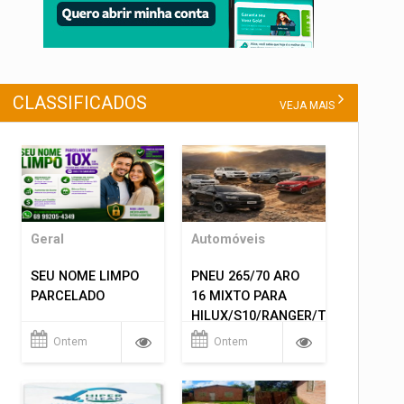
CLASSIFICADOS
VEJA MAIS
Geral
Automóveis
SEU NOME LIMPO
PNEU 265/70 ARO
PARCELADO
16 MIXTO PARA
HILUX/S10/RANGER/TRITON
ETC... MONTAGEM
Ontem
Ontem
GRATIS 599,00