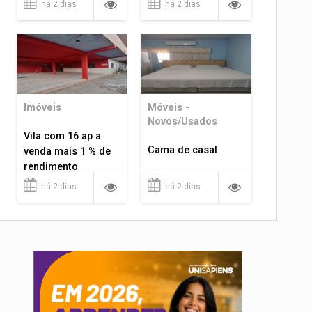
há 2 dias
há 2 dias
Imóveis
Móveis -
Novos/Usados
Vila com 16 ap a
Cama de casal
venda mais 1 % de
rendimento
há 2 dias
há 2 dias