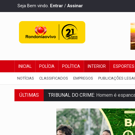
Seja Bem vindo.
Entrar
/
Assinar
INICIAL
POLÍCIA
POLÍTICA
INTERIOR
ESPORTES
NOTÍCIAS
CLASSIFICADOS
EMPREGOS
PUBLICAÇÕES LEGA
TRIBUNAL DO CRIME:
Homem é espancado
ÚLTIMAS
VÍDEO:
Perseguição é registrada no shop
LUDOPATIA:
Apostas online começam a af
REFLORESTAMENTO:
Plantar árvores nã