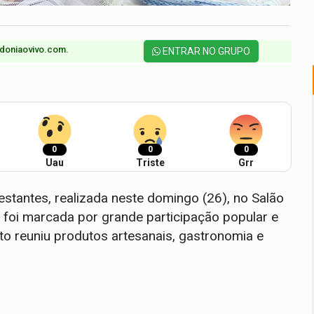
doniaovivo.com.​
ENTRAR NO GRUPO
0
0
0
Uau
Triste
Grr
stantes, realizada neste domingo (26), no Salão
, foi marcada por grande participação popular e
o reuniu produtos artesanais, gastronomia e