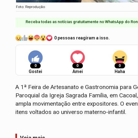
Foto: Reprodução
Receba todas as notícias gratuitamente no WhatsApp do Ron
0 pessoas reagiram a isso.
0
0
0
Gostei
Amei
Haha
A 1ª Feira de Artesanato e Gastronomia para Ge
Paroquial da Igreja Sagrada Família, em Cacoal
ampla movimentação entre expositores. O event
itens voltados ao universo materno-infantil.
Veja mais