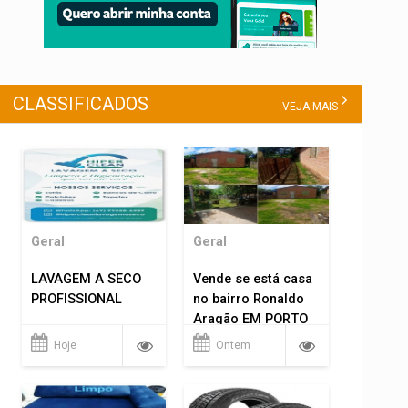
CLASSIFICADOS
VEJA MAIS
Geral
Geral
LAVAGEM A SECO
Vende se está casa
PROFISSIONAL
no bairro Ronaldo
Aragão EM PORTO
VELHO RO.
Hoje
Ontem