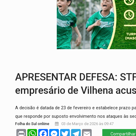
EXTENSÃO DE DANOS:
Ferroviários ped
VARIANDO O CARDÁPIO:
Veja essa recei
PREJUÍZO AOS ESTUDANTES:
Greve dos
POSSESSÃO DE DEBORAH LOGAN:
Terro
TRANSPARÊNCIA:
TCE reúne candidatos 
ARTIGO:
Reter até 50% no distrato imobil
APRESENTAR DEFESA: STF 
empresário de Vilhena acus
A decisão é datada de 23 de fevereiro e estabelece prazo 
que responde por suposto envolvimento nos ataques às se
Folha do Sul onliine
03 de Março de 2026 às 09:47
Print
WhatsApp
Facebook
Messenger
Twitter
Telegram
Email
Compartilhar