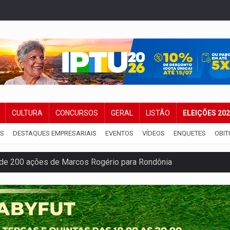
CULTURA
CONCURSOS
GERAL
LISTÃO
ELEIÇÕES 20
IS
DESTAQUES EMPRESARIAIS
EVENTOS
VÍDEOS
ENQUETES
OBIT
de 200 ações de Marcos Rogério para Rondônia
ença em PVH e transforma Aramix em Super Nova Era
nacional e transforma Brasil em corredor da cocaína
Antônio Ocampo conduz a história de uma ferrovia desgoverna