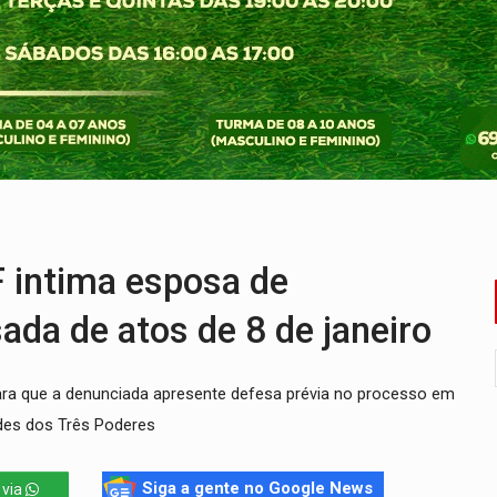
em ao Iphan recuperação de área atingida por erosão na EFMM
ta de carne assada para o almoço e o jantar
 professores em PVH é considerada ilegal pela Justiça
r mistura mistério e filmagens quase reais – Por Marcos Souza
ao Governo e apresenta diagnóstico sobre RO
iário é legal, mas não pode ser automático
intima esposa de
ada de atos de 8 de janeiro
para que a denunciada apresente defesa prévia no processo em
des dos Três Poderes
Siga a gente no Google News
 via