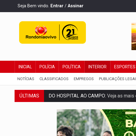
Seja Bem vindo.
Entrar
/
Assinar
INICIAL
POLÍCIA
POLÍTICA
INTERIOR
ESPORTES
NOTÍCIAS
CLASSIFICADOS
EMPREGOS
PUBLICAÇÕES LEGA
DO HOSPITAL AO CAMPO:
Veja as mais 
ÚLTIMAS
EXPANSÃO:
Grupo Nova Era amplia pres
ROTA GLOBAL:
PCC amplia presença inter
CONEXÃO RONDONIAOVIVO:
Museólogo 