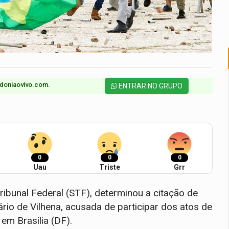
doniaovivo.com.​
ENTRAR NO GRUPO
0
0
0
Uau
Triste
Grr
ibunal Federal (STF), determinou a citação de
o de Vilhena, acusada de participar dos atos de
em Brasília (DF).