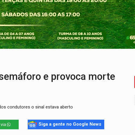
laram patrimônio zero em Rondônia nas eleições de 2026
Cavalgada da Expo Show Norte neste sábado
os iniciais do ensino fundamental em Rondônia
a é preso durante operação policial
IÇÕES: SEATER/RO
 entre redes municipais de Rondônia
semáforo e provoca morte
dos condutores o sinal estava aberto
Siga a gente no Google News
 via