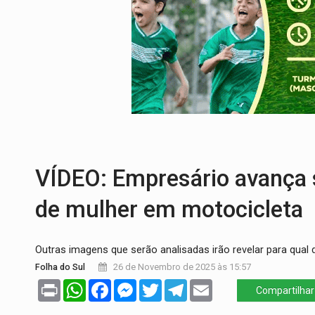
CLUBE DOS R$ 00,00:
21 candidatos dec
INTERIOR:
Ouro Preto do Oeste realiza 
DESENVOLVIMENTO:
Ideb avança nos an
VULGO 'UNIÃO':
Chefe de facção criminos
Publicação Legal:
CONVOCAÇÃO DAS ELE
EDUCAÇÃO:
Corumbiara lidera Ideb 2025
VÍDEO: Empresário avança 
de mulher em motocicleta
Outras imagens que serão analisadas irão revelar para qual 
Folha do Sul
26 de Novembro de 2025 às 15:57
Print
WhatsApp
Facebook
Messenger
Twitter
Telegram
Email
Compartilhar