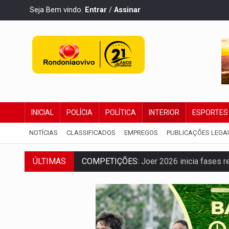
Seja Bem vindo.
Entrar
/
Assinar
INICIAL
POLÍCIA
POLÍTICA
INTERIOR
ESPORTES
NOTÍCIAS
CLASSIFICADOS
EMPREGOS
PUBLICAÇÕES LEGA
COMPETIÇÕES:
Joer 2026 inicia fases re
ÚLTIMAS
PERIGO:
Moradores denunciam escuridão 
COLIGAÇÃO:
Reabertura de ação no TSE 
INCLUSÃO:
APAE Porto Velho abre inscr