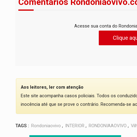
Comentários Rondoniaovivo.c
Acesse sua conta do Rondonia
Clique aqu
Aos leitores, ler com atenção
Este site acompanha casos policiais. Todos os conduzi
inocência até que se prove o contrário. Recomenda-se ao l
TAGS :
Rondoniaovivo
,
INTERIOR
,
RONDONIAAOVIVO
,
Vi