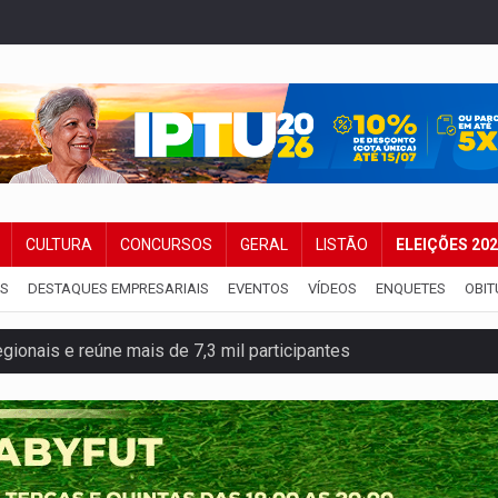
CULTURA
CONCURSOS
GERAL
LISTÃO
ELEIÇÕES 20
IS
DESTAQUES EMPRESARIAIS
EVENTOS
VÍDEOS
ENQUETES
OBIT
gionais e reúne mais de 7,3 mil participantes
e insegurança na Estrada dos Periquitos
pode resultar em cassação de prefeita de Pimenta Bueno
ições para taekwondo