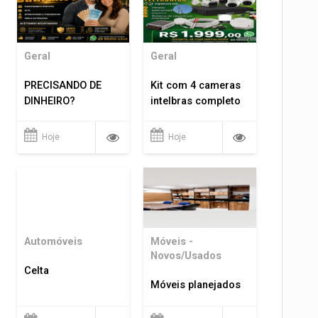
Geral
Geral
PRECISANDO DE
Kit com 4 cameras
DINHEIRO?
intelbras completo
Hoje
Hoje
Automóveis
Móveis -
Novos/Usados
Celta
Móveis planejados