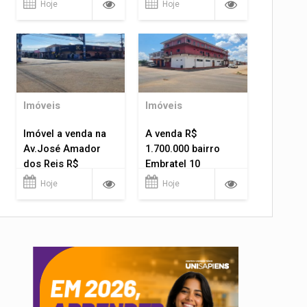
Hoje
Hoje
Imóveis
Imóveis
Imóvel a venda na
A venda R$
Av.José Amador
1.700.000 bairro
dos Reis R$
Embratel 10
1.400.000
apartamentos!
Hoje
Hoje