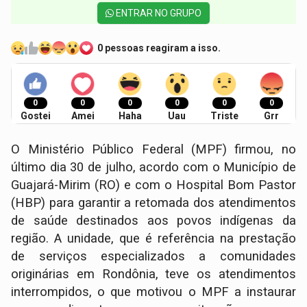
ENTRAR NO GRUPO
0 pessoas reagiram a isso.
0
0
0
0
0
0
Gostei
Amei
Haha
Uau
Triste
Grr
O Ministério Público Federal (MPF) firmou, no
último dia 30 de julho, acordo com o Município de
Guajará-Mirim (RO) e com o Hospital Bom Pastor
(HBP) para garantir a retomada dos atendimentos
de saúde destinados aos povos indígenas da
região. A unidade, que é referência na prestação
de serviços especializados a comunidades
originárias em Rondônia, teve os atendimentos
interrompidos, o que motivou o MPF a instaurar