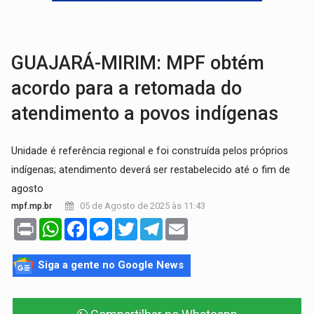
ELEIÇÕES 2026:
Ulisses Guimarães e as nuvens no céu de Rondônia – Por 
DECISÃO REVISADA:
Nunes Marques reduz pena de Acir Gurgacz e declara pun
GUAJARÁ-MIRIM: MPF obtém
acordo para a retomada do
atendimento a povos indígenas
Unidade é referência regional e foi construída pelos próprios
indígenas; atendimento deverá ser restabelecido até o fim de
agosto
05 de Agosto de 2025 às 11:43
mpf.mp.br
Print
WhatsApp
Facebook
Messenger
Twitter
Telegram
Email
Siga a gente no Google News