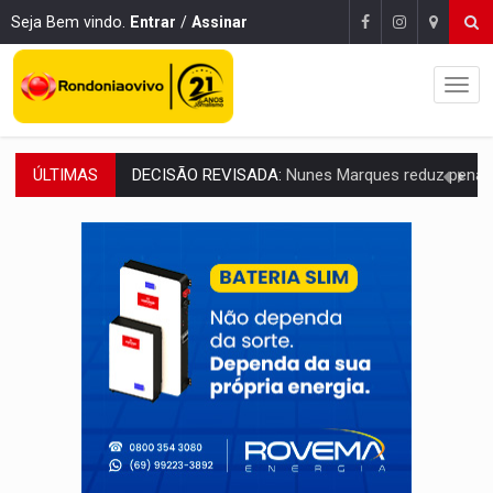
Seja Bem vindo.
Entrar
/
Assinar
ÚLTIMAS
CONEXÃO RONDONIAOVIVO:
Museólogo Antônio Ocampo lança livro sob
ELEIÇÕES 2026:
Patrimônio de candidata a deputada federal do PL salta R$ 1 m
VÍDEO:
Quadrilha é flagrada com cerca de 200 porções
BAIRRO TEIXEIRÃO:
MPF cobra regularização fundiária da comunid
SUCESSO NA ABERTURA:
2ª Feira Rondônia Empreendedora segue no Espaço Alternativ
REESTRUTURAÇÃO:
Secretário da Seinfra de Porto Velho pede exon
SAÚDE INDÍGENA:
Pirahã terão consultas e exames especializados durante 
ECONOMIA:
Dia dos pais deve movimentar R$ 8,5 bilhões e RO projet