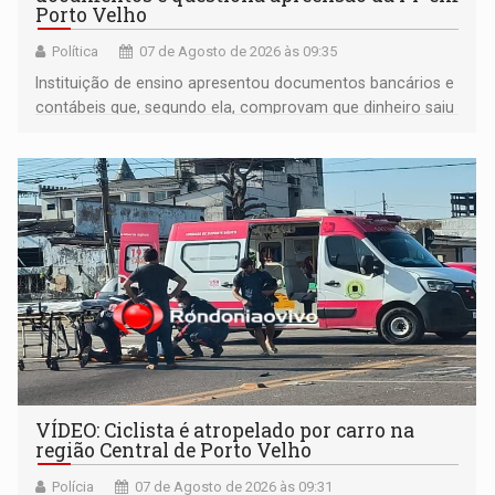
Porto Velho
Política
07 de Agosto de 2026 às 09:35
Instituição de ensino apresentou documentos bancários e
contábeis que, segundo ela, comprovam que dinheiro saiu
de sua própria conta, foi sacado pelo diretor financeiro e
apreendido quando já estava dentro da sede da entidade
— em pleno ano eleitoral em Rondônia
VÍDEO: Ciclista é atropelado por carro na
região Central de Porto Velho
Polícia
07 de Agosto de 2026 às 09:31