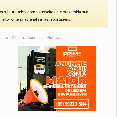
dos são tratados como suspeitos e é presumida sua
eitor critério ao analisar as reportagens.
soas
,
Vilhena
,
Rondônia
,
Notícia