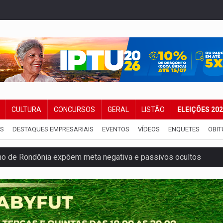
CULTURA
CONCURSOS
GERAL
LISTÃO
ELEIÇÕES 20
IS
DESTAQUES EMPRESARIAIS
EVENTOS
VÍDEOS
ENQUETES
OBIT
o de Rondônia expõem meta negativa e passivos ocultos
 defendem independência e apoio à direção nacional
pode alcançar larga e boa vantagem para deputados
om 2.000 vagas para aluno-soldado