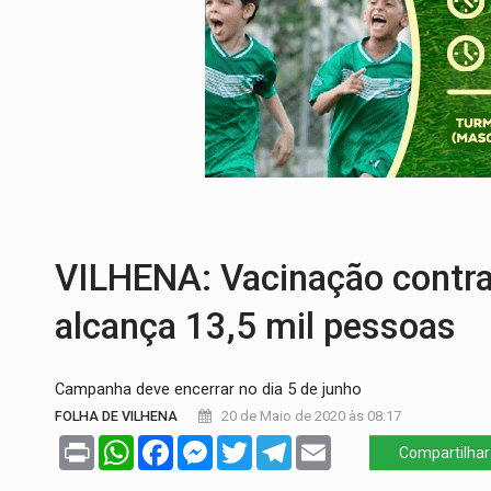
CINEAMAZÔNIA:
Filmes rondonienses pr
Publicação Legal:
AVISO DE LICITAÇÃO:
RUA DAS PENHAS:
MPRO promove interve
PEDIDO DE PROVIDÊNCIA:
Erosão ameaç
ELEIÇÕES 2026:
Policial candidato a dep
URGENTE:
DHPP se mobiliza para tentar 
VILHENA: Vacinação contra
alcança 13,5 mil pessoas
Campanha deve encerrar no dia 5 de junho
FOLHA DE VILHENA
20 de Maio de 2020 às 08:17
Print
WhatsApp
Facebook
Messenger
Twitter
Telegram
Email
Compartilhar