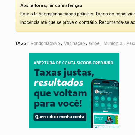
Aos leitores, ler com atenção
Este site acompanha casos policiais. Todos os conduzi
inocência até que se prove o contrário. Recomenda-se ao l
TAGS :
Rondoniaovivo
,
Vacinação
,
Gripe
,
Município
,
Pes