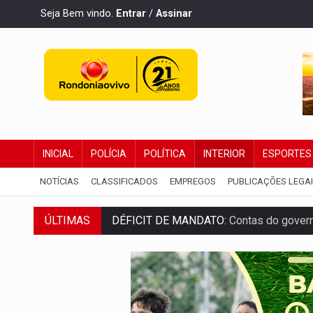
Seja Bem vindo.
Entrar
/
Assinar
INICIAL
POLÍCIA
POLÍTICA
INTERIOR
ESPORTES
NOTÍCIAS
CLASSIFICADOS
EMPREGOS
PUBLICAÇÕES LEGA
ÚLTIMAS
DÉFICIT DE MANDATO:
Contas do govern
CREDIBILIDADE:
Superintendentes da PF
ALIANÇA PODEROSA:
Chapa vitaminada 
SÃO PAULO:
PM abre concurso público c