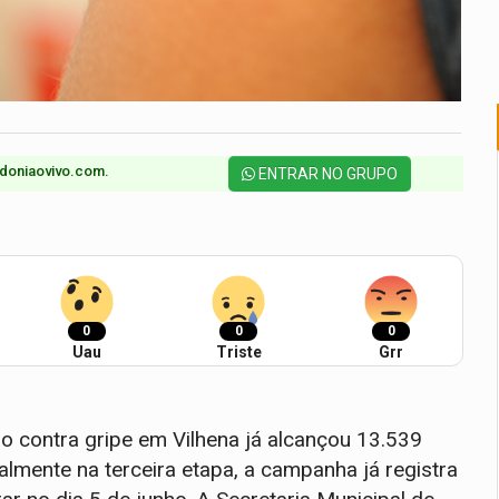
doniaovivo.com.​
ENTRAR NO GRUPO
0
0
0
Uau
Triste
Grr
contra gripe em Vilhena já alcançou 13.539
lmente na terceira etapa, a campanha já registra