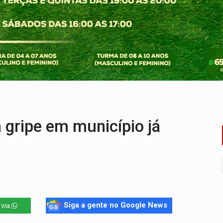
ovocam debate sobre temas urgentes entre estudantes
 PREGÃO ELETRÔNICO Nº 90136/2026/SUPEL/RO
nção artística pelos direitos das mulheres
a acesso a bairros às margens do rio Madeira em PVH
utado federal do PL declara patrimônio de R$ 29,4 mi
localizar corpo de rapaz desaparecido
 gripe em município já
Siga a gente no Google News
 via