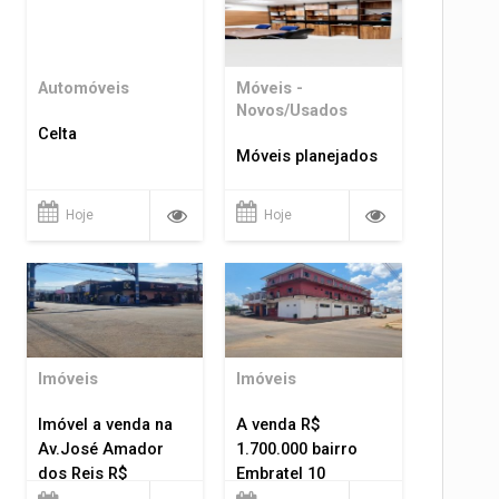
Automóveis
Móveis -
Novos/Usados
Celta
Móveis planejados
Hoje
Hoje
Imóveis
Imóveis
Imóvel a venda na
A venda R$
Av.José Amador
1.700.000 bairro
dos Reis R$
Embratel 10
1.400.000
apartamentos!