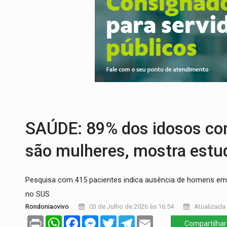
DA RECICLAGEM AO SUCESSO:
A trajet
'RIO OMERÊ':
MPF pede condenação do Ban
INFRAESTRUTURA:
Vilhena realiza audi
SEM SISTEMA:
Falha afeta atendimentos
VÍDEO:
Colisão entre motos deixa dois f
SOB INVESTIGAÇÃO:
Dentista de PVH é d
SAÚDE: 89% dos idosos co
são mulheres, mostra estu
Pesquisa com 415 pacientes indica ausência de homens em 
no SUS
Rondoniaovivo
03 de Julho de 2026 às 16:54
Atualizada 
Print
WhatsApp
Facebook
Messenger
Twitter
Telegram
Email
Compartilhar