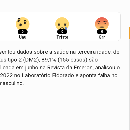
0
0
0
Uau
Triste
Grr
entou dados sobre a saúde na terceira idade: de
tus tipo 2 (DM2), 89,1% (155 casos) são
icada em junho na Revista da Emeron, analisou o
 2022 no Laboratório Eldorado e aponta falha no
masculino.