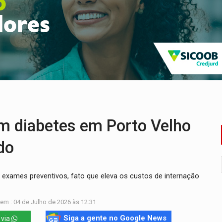
ória de superação de Carlinhos Barbershop
co do Brasil por financiar atividade pecuária em TI
ência pública sobre modernização da BR-364
 na Policlínica Oswaldo Cruz
eridos próximo ao Skate Parque
enunciado por transmitir HIV a quatro mulheres
m diabetes em Porto Velho
do
exames preventivos, fato que eleva os custos de internação
em : 04 de Julho de 2026 às 12:31
Siga a gente no Google News
 via