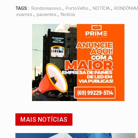
TAGS :
Rondoniaovivo
,
PortoVelho
,
NOTÍCIA
,
RONDÔNIA
exames
,
pacientes
,
Notícia
MAIS NOTÍCIAS