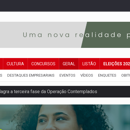
CULTURA
CONCURSOS
GERAL
LISTÃO
ELEIÇÕES 20
IS
DESTAQUES EMPRESARIAIS
EVENTOS
VÍDEOS
ENQUETES
OBIT
flagra a terceira fase da Operação Contemplados
que recebeu R$ 12 mi em emendas estão no mesmo endereço
oral manda tirar vídeo com suposta deepfake do ar em RO
eto, pres. da ABAV-RO, alerta sobre golpes na compra de pass