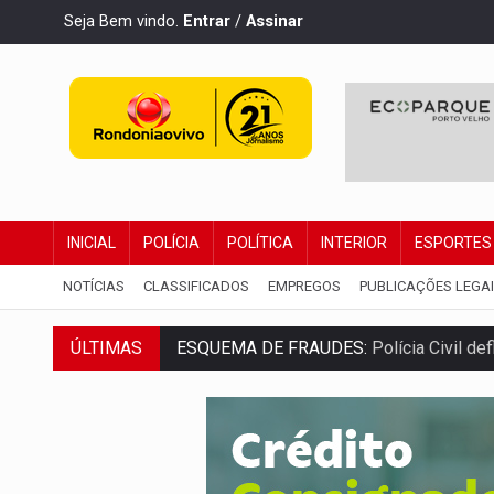
Seja Bem vindo.
Entrar
/
Assinar
INICIAL
POLÍCIA
POLÍTICA
INTERIOR
ESPORTES
NOTÍCIAS
CLASSIFICADOS
EMPREGOS
PUBLICAÇÕES LEGA
ÚLTIMAS
ESQUEMA DE FRAUDES:
Polícia Civil de
ASSESSOR FLAGRADO:
Empresa e ONG 
INFLUENCIARIA ELEIÇÕES:
Justiça Eleit
CONEXÃO RONDONIAOVIVO:
Marcio Barr