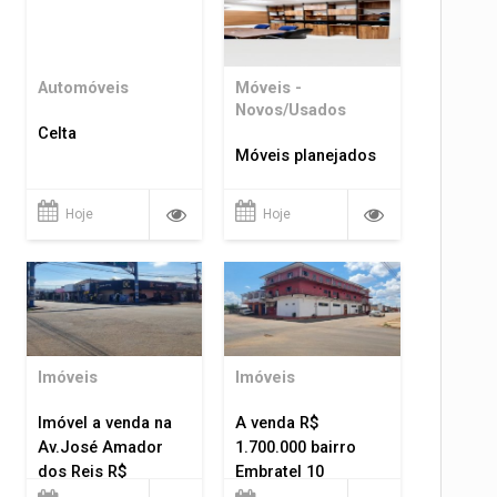
Automóveis
Móveis -
Novos/Usados
Celta
Móveis planejados
Hoje
Hoje
Imóveis
Imóveis
Imóvel a venda na
A venda R$
Av.José Amador
1.700.000 bairro
dos Reis R$
Embratel 10
1.400.000
apartamentos!