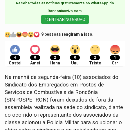
Receba todas as notícias gratuitamente no WhatsApp do
Rondoniaovivo.com.​
ENTRAR NO GRUPO
9 pessoas reagiram a isso.
4
0
2
0
2
1
Gostei
Amei
Haha
Uau
Triste
Grr
Na manhã de segunda-feira (10) associados do
Sindicato dos Empregados em Postos de
Serviços de Combustíveis de Rondônia
(SINPOSPETRON) foram deixados de fora da
assembleia realizada na sede do sindicato, diante
do ocorrido o representante dos associados da
classe acionou a Policia Militar para solucionar o