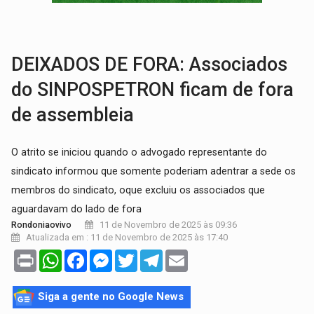
AMOR PERDIDO DÓI:
Luto amoroso não tem prazo, mas exige aten
TECNOLOGIA:
Empresas de Xangai aprimoram robôs de IA incorporada em 
DEIXADOS DE FORA: Associados
do SINPOSPETRON ficam de fora
de assembleia
O atrito se iniciou quando o advogado representante do
sindicato informou que somente poderiam adentrar a sede os
membros do sindicato, oque excluiu os associados que
aguardavam do lado de fora
11 de Novembro de 2025 às 09:36
Rondoniaovivo
Atualizada em : 11 de Novembro de 2025 às 17:40
Print
WhatsApp
Facebook
Messenger
Twitter
Telegram
Email
Siga a gente no Google News