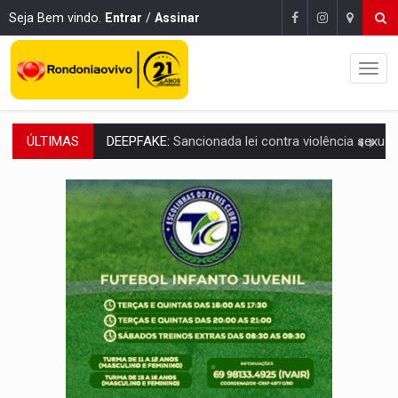
Seja Bem vindo.
Entrar
/
Assinar
ÚLTIMAS
COLEGIADO:
Brasil e Rússia discutem energia nuclear, defesa e ciênc
URGENTE:
Colisão entre caminhão e carro deixa quatro mortos e um em est
ENCONTRO:
Amazônia Negra ganha projeção nacional com participação de M
PREVISÃO:
Porto Velho tem chances de chuvas isoladas nesta se
SINDICATOS UNIDOS:
Assembleia Geral delibera greve da educação municip
PROCESSO SELETIVO:
Rondoniaovivo abre oficina de Comunicação com oportunidade
AGOSTO LILÁS:
MPRO lança de portal e promove reflexão sobre trajetória da Le
REGULARIZAÇÃO:
Refis 2026 segue até o fim do ano para regulariz