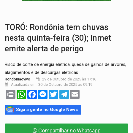
TRANSPORTE DE ARROZ:
MPF assegura cumprimento da legislação sobre transporte d
DEEPFAKE:
Sancionada lei contra violência sexual infantil na inte
TORÓ: Rondônia tem chuvas
nesta quinta-feira (30); Inmet
emite alerta de perigo
Risco de corte de energia elétrica, queda de galhos de árvores,
alagamentos e de descargas elétricas
29 de Outubro de 2025 às 17:16
Rondoniaovivo
Atualizada em : 30 de Outubro de 2025 às 09:19
Print
WhatsApp
Facebook
Messenger
Twitter
Telegram
Email
Siga a gente no Google News
Compartilhar no Whatsapp