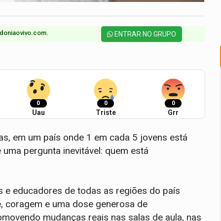
doniaovivo.com.​
ENTRAR NO GRUPO
0
0
0
Uau
Triste
Grr
as, em um país onde 1 em cada 5 jovens está
 uma pergunta inevitável: quem está
s e educadores de todas as regiões do país
de, coragem e uma dose generosa de
omovendo mudanças reais nas salas de aula, nas