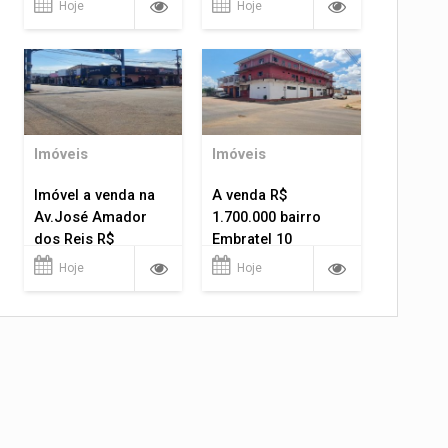
Hoje
Hoje
Imóveis
Imóveis
Imóvel a venda na
A venda R$
Av.José Amador
1.700.000 bairro
dos Reis R$
Embratel 10
1.400.000
apartamentos!
Hoje
Hoje