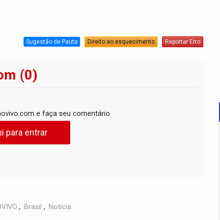
Sugestão de Pauta
Direito ao esquecimento
Reportar Erro
om (0)
ovivo.com e faça seu comentário
i para entrar
VIVO
,
Brasil
,
Notícia