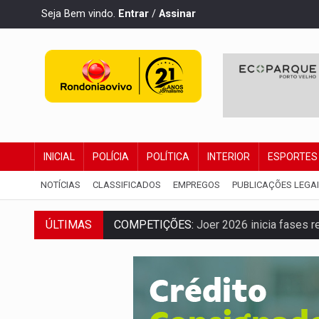
Seja Bem vindo.
Entrar
/
Assinar
INICIAL
POLÍCIA
POLÍTICA
INTERIOR
ESPORTES
NOTÍCIAS
CLASSIFICADOS
EMPREGOS
PUBLICAÇÕES LEGA
ÚLTIMAS
COMPETIÇÕES:
Joer 2026 inicia fases re
PERIGO:
Moradores denunciam escuridão 
COLIGAÇÃO:
Reabertura de ação no TSE 
INCLUSÃO:
APAE Porto Velho abre inscr