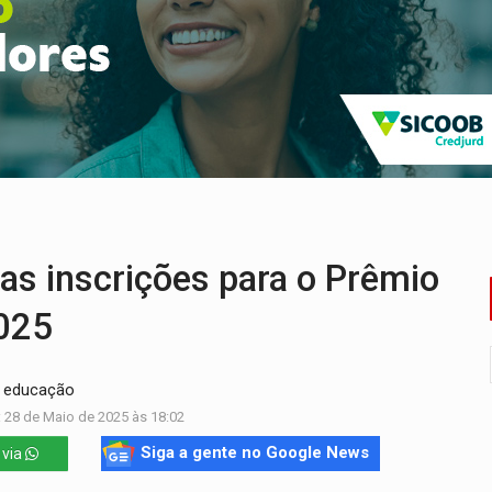
laram patrimônio zero em Rondônia nas eleições de 2026
Cavalgada da Expo Show Norte neste sábado
os iniciais do ensino fundamental em Rondônia
a é preso durante operação policial
IÇÕES: SEATER/RO
 entre redes municipais de Rondônia
as inscrições para o Prêmio
025
a educação
 28 de Maio de 2025 às 18:02
Siga a gente no Google News
 via