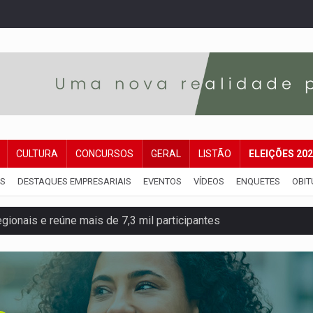
CULTURA
CONCURSOS
GERAL
LISTÃO
ELEIÇÕES 20
IS
DESTAQUES EMPRESARIAIS
EVENTOS
VÍDEOS
ENQUETES
OBIT
gionais e reúne mais de 7,3 mil participantes
e insegurança na Estrada dos Periquitos
pode resultar em cassação de prefeita de Pimenta Bueno
ições para taekwondo