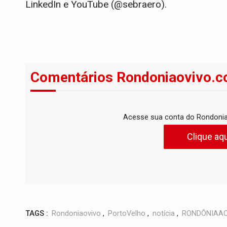
LinkedIn e YouTube (@sebraero).
Comentários Rondoniaovivo.c
Acesse sua conta do Rondonia
Clique aqu
TAGS :
Rondoniaovivo
,
PortoVelho
,
notícia
,
RONDÔNIAAO