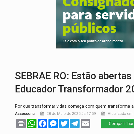
CLUBE DOS R$ 00,00:
21 candidatos dec
INTERIOR:
Ouro Preto do Oeste realiza 
DESENVOLVIMENTO:
Ideb avança nos an
VULGO 'UNIÃO':
Chefe de facção criminos
Publicação Legal:
CONVOCAÇÃO DAS ELE
EDUCAÇÃO:
Corumbiara lidera Ideb 2025
SEBRAE RO: Estão abertas 
Educador Transformador 2
Por que transformar vidas começa com quem transforma 
Assessoria
28 de Maio de 2025 às 17:59
Atualizada em :
Print
WhatsApp
Facebook
Messenger
Twitter
Telegram
Email
Compartilhar