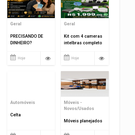
Geral
Geral
PRECISANDO DE
Kit com 4 cameras
DINHEIRO?
intelbras completo
Hoje
Hoje
Automóveis
Móveis -
Novos/Usados
Celta
Móveis planejados