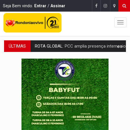
Seja Bem vindo.
Entrar
/
Assinar
ÚLTIMAS
CONEXÃO RONDONIAOVIVO:
Museólogo Antônio Ocampo conduz a história de uma
EXTENSÃO DE DANOS:
Ferroviários pedem ao Iphan recuperação de área atingid
VARIANDO O CARDÁPIO:
Veja essa receita de carne assada para o a
PREJUÍZO AOS ESTUDANTES:
Greve dos professores em PVH é considerada 
COLUNA SEMANAL:
Largada foi dada e candidatos ao Governo de RO partem 
SOB SUSPEITA:
Entrega de 286 máquinas em Rondônia coincide com investig
ARTIGO:
Reter até 50% no distrato imobiliário é legal, mas não pode 
DO HOSPITAL AO CAMPO:
Veja as mais de 200 ações de Marcos Rogé