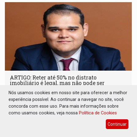
ARTIGO: Reter até 50% no distrato
imobiliário é legal, mas não pode ser
automático
Nós usamos cookies em nosso site para oferecer a melhor
Geral
08 de Agosto de 2026 às 10:39
experiência possível. Ao continuar a navegar no site, você
concorda com esse uso. Para mais informações sobre
A compra de um imóvel na planta costuma envolver anos
como usamos cookies, veja nossa
Política de Cookies
de planejamento
Continuar