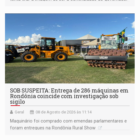
Marcos Rocha; ex-prefeito Hildon Chaves parece ainda
não ter entrado no modo eleição; ABAV faz evento em
Porto Velho
SOB SUSPEITA: Entrega de 286 máquinas em
Rondônia coincide com investigação sob
sigilo
Geral
08 de Agosto de 2026 às 11:14
Maquinário foi comprado com emendas parlamentares e
foram entregues na Rondônia Rural Show