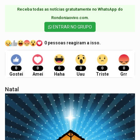
Receba todas as notícias gratuitamente no WhatsApp do
Rondoniaovivo.com.​
ENTRAR NO GRUPO
0 pessoas reagiram a isso.
0
0
0
0
0
0
Gostei
Amei
Haha
Uau
Triste
Grr
Natal