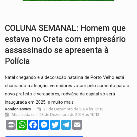
EXPANSÃO:
Grupo Nova Era amplia presença em PVH e transforma Aramix em
ROTA GLOBAL:
PCC amplia presença internacional e transforma Brasil em cor
COLUNA SEMANAL: Homem que
estava no Creta com empresário
assassinado se apresenta à
Polícia
Natal chegando e a decoração natalina de Porto Velho está
chamando a atenção; vereadores votam pelo aumento para o
novo prefeito e vereadores; rodviária da capital só será
inaugurada em 2025; e muito mais
21 de Dezembro de 2024 às 12:12
Rondoniaovivo
Atualizada em : 23 de Dezembro de 2024 às 10:13
Print
WhatsApp
Facebook
Messenger
Twitter
Telegram
Email