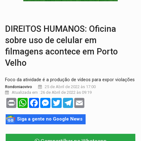
VÍDEO:
Armado com machado, homem ameaça matar sobrinha grávida e com
TRIBUNAL DO CRIME:
Homem é espancado por facção criminosa 
DIREITOS HUMANOS: Oficina
sobre uso de celular em
filmagens acontece em Porto
Velho
Foco da atividade é a produção de vídeos para expor violações
25 de Abril de 2022 às 17:00
Rondoniaovivo
Atualizada em : 26 de Abril de 2022 às 09:19
Print
WhatsApp
Facebook
Messenger
Twitter
Telegram
Email
Siga a gente no Google News