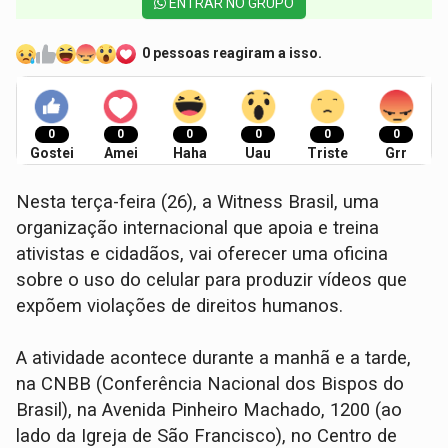
ENTRAR NO GRUPO
0 pessoas reagiram a isso.
0
0
0
0
0
0
Gostei
Amei
Haha
Uau
Triste
Grr
Nesta terça-feira (26), a Witness Brasil, uma
organização internacional que apoia e treina
ativistas e cidadãos, vai oferecer uma oficina
sobre o uso do celular para produzir vídeos que
expõem violações de direitos humanos.
A atividade acontece durante a manhã e a tarde,
na CNBB (Conferência Nacional dos Bispos do
Brasil), na Avenida Pinheiro Machado, 1200 (ao
lado da Igreja de São Francisco), no Centro de