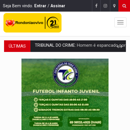
Seja Bem vindo.
Entrar
/
Assinar
ÚLTIMAS
VÍDEO:
Perseguição é registrada no shopping após colombiana furtar ce
LUDOPATIA:
Apostas online começam a afetar produtividade e rotina
REFLORESTAMENTO:
Plantar árvores não será mais suficiente para comprov
OVNIS NA LUA:
Cientistas alertam para possível base secreta no satélite n
ACABOU COM PEUGEOT:
Incêndio destrói carro que era rebocado para oficina no
VÍDEO:
Ladrão é filmado furtando moto na frente do bar 
BOLSAS DE PESQUISA:
Iniciativa Amazônia+10 lança chamada para fortalecer cadeia
MATERIAL:
Brasil tem grandes reservas de urânio, mas produz pouco e impo