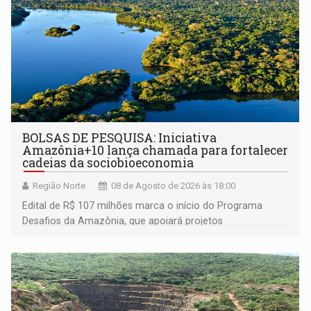
BOLSAS DE PESQUISA: Iniciativa
Amazônia+10 lança chamada para fortalecer
cadeias da sociobioeconomia
Região Norte
08 de Agosto de 2026 às 18:00
Edital de R$ 107 milhões marca o início do Programa
Desafios da Amazônia, que apoiará projetos
desenvolvidos por redes de pesquisa e inovação. A
submissão de pré-propostas poderá ser feita até 1º de
setembro