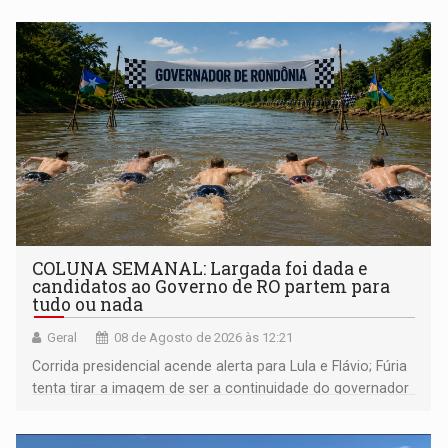
COLUNA SEMANAL: Largada foi dada e
candidatos ao Governo de RO partem para
tudo ou nada
Geral
08 de Agosto de 2026 às 12:21
Corrida presidencial acende alerta para Lula e Flávio; Fúria
tenta tirar a imagem de ser a continuidade do governador
Marcos Rocha; ex-prefeito Hildon Chaves parece ainda
não ter entrado no modo eleição; ABAV faz evento em