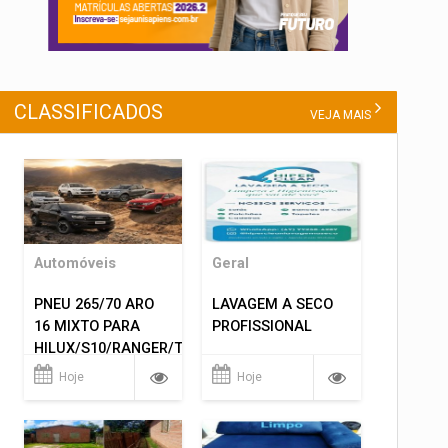
CLASSIFICADOS
VEJA MAIS
Automóveis
Geral
PNEU 265/70 ARO
LAVAGEM A SECO
16 MIXTO PARA
PROFISSIONAL
HILUX/S10/RANGER/TRITON
ETC... MONTAGEM
Hoje
Hoje
GRATIS 599,00