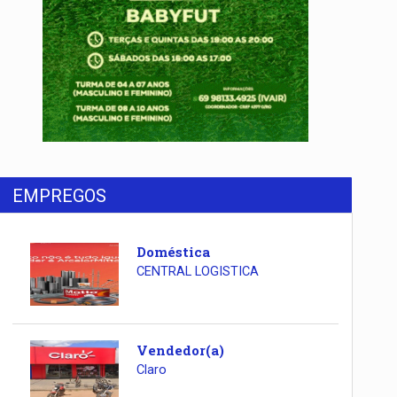
EMPREGOS
Doméstica
CENTRAL LOGISTICA
Vendedor(a)
Claro