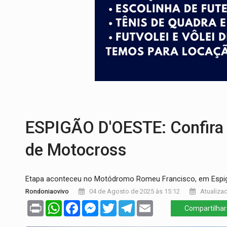
SOB SUSPEITA:
Entrega de 286 máquinas
ARTIGO:
Reter até 50% no distrato imobil
DO HOSPITAL AO CAMPO:
Veja as mais 
EXPANSÃO:
Grupo Nova Era amplia pres
VÍDEO:
Líder religioso é preso por abusar
ESPIGÃO D'OESTE: Confira 
de Motocross
Etapa aconteceu no Motódromo Romeu Francisco, em Espi
Rondoniaovivo
04 de Agosto de 2025 às 15:12
Atualizad
Print
WhatsApp
Facebook
Messenger
Twitter
Telegram
Email
Compartilhar