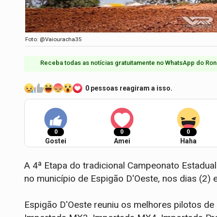
Foto: @Vaiouracha35
Receba todas as notícias gratuitamente no WhatsApp do Ron
0 pessoas reagiram a isso.
0
0
0
Gostei
Amei
Haha
A 4ª Etapa do tradicional Campeonato Estadua
no município de Espigão D'Oeste, nos dias (2) e
Espigão D'Oeste reuniu os melhores pilotos de