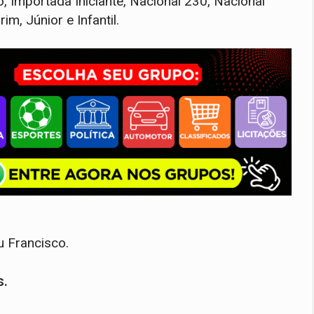
Importada Iniciante, Nacional 230, Nacional
im, Júnior e Infantil.
 Francisco.
s.