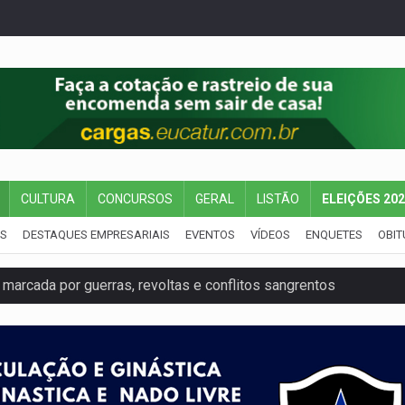
CULTURA
CONCURSOS
GERAL
LISTÃO
ELEIÇÕES 20
IS
DESTAQUES EMPRESARIAIS
EVENTOS
VÍDEOS
ENQUETES
OBIT
 marcada por guerras, revoltas e conflitos sangrentos
 dentro de residência em Porto Velho
acidente na BR-364 duas semanas após condenação do matador 
eleitorais concentram 53,7% dos votos de Rondônia
candidatos ao Governo de RO partem para tudo ou nada