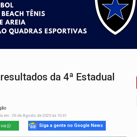
 em Rondônia coincide com investigação sob sigilo
iário é legal, mas não pode ser automático
de 200 ações de Marcos Rogério para Rondônia
ença em PVH e transforma Aramix em Super Nova Era
 de fiéis sob pretexto de 'processo de cura'
resultados da 4ª Estadual
gão
a em : 05 de Agosto de 2025 às 10:41
Siga a gente no Google News
 via