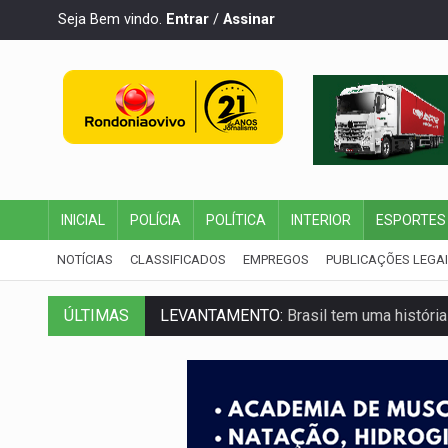
Seja Bem vindo.
Entrar
/
Assinar
INICIAL
POLÍCIA
POLÍTICA
INTERIOR
ESPORTES
NOTÍCIAS
CLASSIFICADOS
EMPREGOS
PUBLICAÇÕES LEGA
LEVANTAMENTO:
Brasil tem uma história
ÚLTIMAS
LAMENTÁVEL:
Mulher é encontrada morta
'XANDY DO MOTOCROSS':
Pai morre em 
PESO DO VOTO:
Cinco maiores colégios 
COLUNA SEMANAL:
Largada foi dada e 