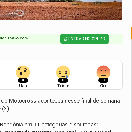
doniaovivo.com.​
ENTRAR NO GRUPO
0
0
0
Uau
Triste
Grr
l de Motocross aconteceu nesse final de semana
 (3).
 Rondônia em 11 categorias disputadas: