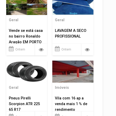
Geral
Geral
Vende se está casa
LAVAGEM A SECO
no bairro Ronaldo
PROFISSIONAL
Aragão EM PORTO
VELHO RO.
Ontem
Ontem
Geral
Imóveis
Pneus Pirelli
Vila com 16 ap a
Scorpion ATR 225
venda mais 1 % de
65 R17
rendimento