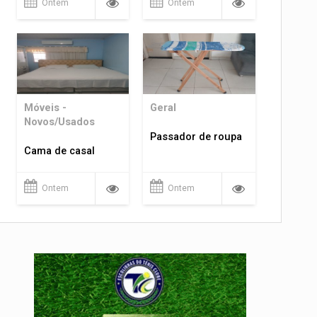
Ontem
Ontem
Móveis -
Geral
Novos/Usados
Passador de roupa
Cama de casal
Ontem
Ontem