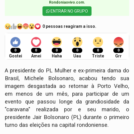
Rondoniaovivo.com.​
ENTRAR NO GRUPO
0 pessoas reagiram a isso.
0
0
0
0
0
0
Gostei
Amei
Haha
Uau
Triste
Grr
A presidente do PL Mulher e ex-primeira dama do
Brasil, Michele Bolsonaro, acabou tendo sua
imagem desgastada ao retornar à Porto Velho,
em menos de um mês, para participar de um
evento que passou longe da grandiosidade da
"caravana" realizada por e seu marido, o
presidente Jair Bolsonaro (PL) durante o primeiro
turno das eleições na capital rondoniense.