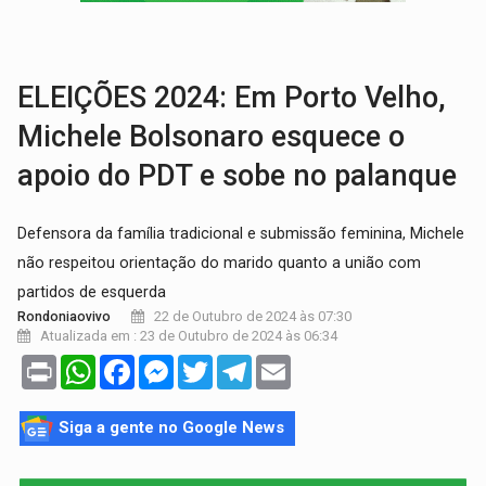
SOB SUSPEITA:
Entrega de 286 máquinas em Rondônia coincide com investig
ARTIGO:
Reter até 50% no distrato imobiliário é legal, mas não pode 
ELEIÇÕES 2024: Em Porto Velho,
Michele Bolsonaro esquece o
apoio do PDT e sobe no palanque
Defensora da família tradicional e submissão feminina, Michele
não respeitou orientação do marido quanto a união com
partidos de esquerda
22 de Outubro de 2024 às 07:30
Rondoniaovivo
Atualizada em : 23 de Outubro de 2024 às 06:34
Print
WhatsApp
Facebook
Messenger
Twitter
Telegram
Email
Siga a gente no Google News