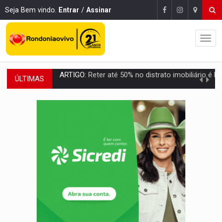
Seja Bem vindo.
Entrar
/
Assinar
ÚLTIMAS
DO HOSPITAL AO CAMPO:
Veja as mais de 200 ações de Marcos Rogé
EXPANSÃO:
Grupo Nova Era amplia presença em PVH e transforma Aramix em
ROTA GLOBAL:
PCC amplia presença internacional e transforma Brasil em cor
CONEXÃO RONDONIAOVIVO:
Museólogo Antônio Ocampo conduz a história de uma
EXTENSÃO DE DANOS:
Ferroviários pedem ao Iphan recuperação de área atingid
VARIANDO O CARDÁPIO:
Veja essa receita de carne assada para o a
PREJUÍZO AOS ESTUDANTES:
Greve dos professores em PVH é considerada 
POSSESSÃO DE DEBORAH LOGAN:
Terror mistura mistério e filmagens quase