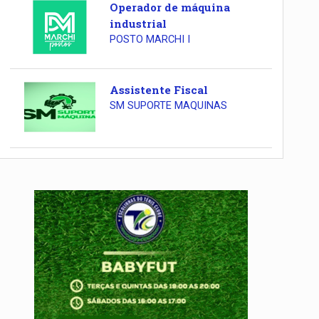
Operador de máquina
industrial
POSTO MARCHI I
Assistente Fiscal
SM SUPORTE MAQUINAS