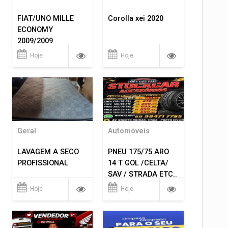
FIAT/UNO MILLE
Corolla xei 2020
ECONOMY
2009/2009
Hoje
Hoje
Geral
Automóveis
LAVAGEM A SECO
PNEU 175/75 ARO
PROFISSIONAL
14 T GOL /CELTA/
SAV / STRADA ETC..
R$ 219,99
Hoje
Hoje
MONTAGEM GRATIS