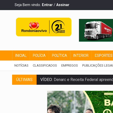
Seja Bem vindo.
Entrar
/
Assinar
INICIAL
POLÍCIA
POLÍTICA
INTERIOR
ESPORTES
NOTÍCIAS
CLASSIFICADOS
EMPREGOS
PUBLICAÇÕES LEGA
VÍDEO:
Denarc e Receita Federal apreen
ÚLTIMAS
OPERAÇÃO DA PC:
Membros do CV são p
ENTRADA GRATUITA:
Espetáculo As Mari
VÍDEO:
Três são presos após furto de mo