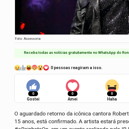
Foto: Assessoria
Receba todas as notícias gratuitamente no WhatsApp do Ron
0 pessoas reagiram a isso.
0
0
0
Gostei
Amei
Haha
O aguardado retorno da icônica cantora Rober
15 anos, está confirmado. A artista estará pre