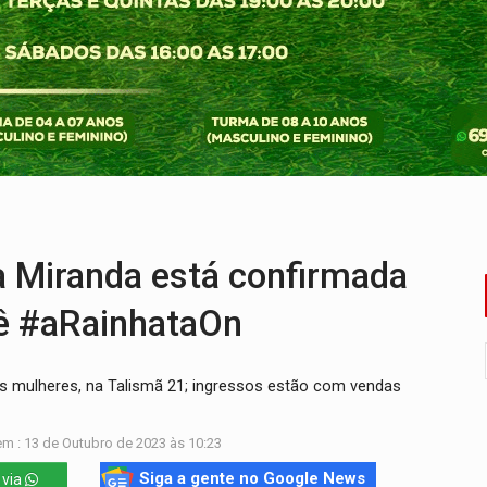
nos de emancipação com programação esportiva
sença de plástico ou petróleo em ovos
tacam casal de idosos na zona Leste
endem cerca de 1kg de ouro em Rondônia
scolhe Alfredo Gaspar como vice, alvo de denúncia por estupro
ante briga entre vizinhos
Miranda está confirmada
nê #aRainhataOn
mulheres, na Talismã 21; ingressos estão com vendas
m : 13 de Outubro de 2023 às 10:23
Siga a gente no Google News
 via