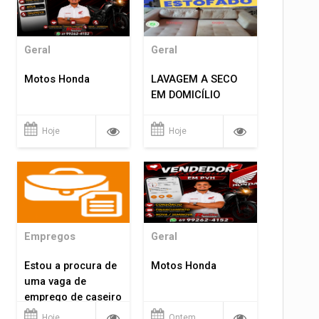
Geral
Geral
Motos Honda
LAVAGEM A SECO
EM DOMICÍLIO
Hoje
Hoje
Empregos
Geral
Estou a procura de
Motos Honda
uma vaga de
emprego de caseiro
em porto velho
Hoje
Ontem