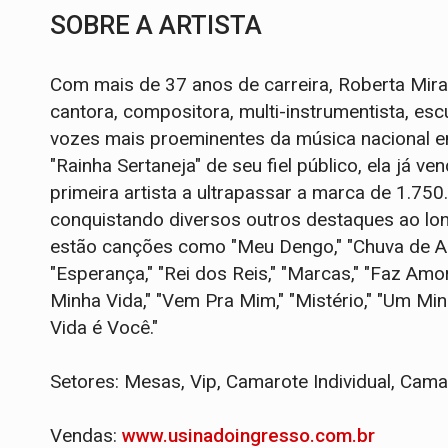
SOBRE A ARTISTA
Com mais de 37 anos de carreira, Roberta Mir
cantora, compositora, multi-instrumentista, es
vozes mais proeminentes da música nacional e
"Rainha Sertaneja" de seu fiel público, ela já 
primeira artista a ultrapassar a marca de 1.75
conquistando diversos outros destaques ao lon
estão canções como "Meu Dengo," "Chuva de Am
"Esperança," "Rei dos Reis," "Marcas," "Faz Amo
Minha Vida," "Vem Pra Mim," "Mistério," "Um Mi
Vida é Você."
Setores: Mesas, Vip, Camarote Individual, Cama
Vendas:
www.usinadoingresso.com.br