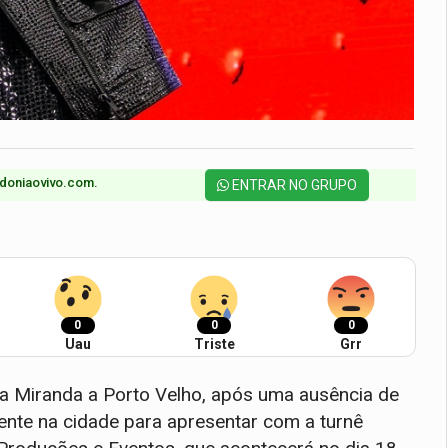
doniaovivo.com.​
ENTRAR NO GRUPO
0
0
0
Uau
Triste
Grr
ta Miranda a Porto Velho, após uma ausência de
sente na cidade para apresentar com a turnê