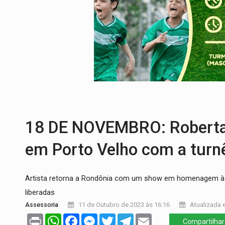
CELEBRAÇÃO:
Cerejeiras completa 43 a
SAÚDE:
Anvisa desmente boato sobre pre
VÍDEO:
Pitbulls fogem de residência e a
AÇÃO CONJUNTA:
Forças policiais apre
PF ESTÁ APURANDO:
Flávio Bolsonaro e
GRAVE:
Homem é esfaqueado no peito dur
18 DE NOVEMBRO: Roberta 
em Porto Velho com a tur
Artista retorna a Rondônia com um show em homenagem às 
liberadas
Assessoria
11 de Outubro de 2023 às 16:16
Atualizada e
Print
WhatsApp
Facebook
Messenger
Twitter
Telegram
Email
Compartilhar