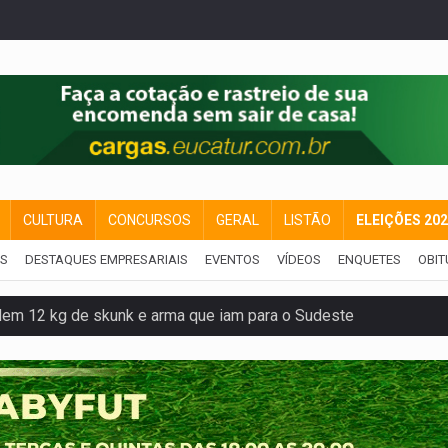
CULTURA
CONCURSOS
GERAL
LISTÃO
ELEIÇÕES 20
IS
DESTAQUES EMPRESARIAIS
EVENTOS
VÍDEOS
ENQUETES
OBIT
dem 12 kg de skunk e arma que iam para o Sudeste
resos com armas e drogas após crime de tortur@
as Somos Nós será apresentado na capital
tocicleta em frente de academia