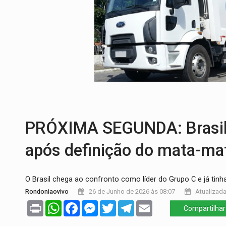
DESAPARECIDO:
Família procura por ca
CASO MATHEUS:
DHPP se mobiliza para 
DÉFICIT DE MANDATO:
Contas do govern
CREDIBILIDADE:
Superintendentes da PF
DA RECICLAGEM AO SUCESSO:
A trajet
PRÓXIMA SEGUNDA: Brasil 
após definição do mata-m
O Brasil chega ao confronto como líder do Grupo C e já tin
Rondoniaovivo
26 de Junho de 2026 às 08:07
Atualizada
Print
WhatsApp
Facebook
Messenger
Twitter
Telegram
Email
Compartilhar