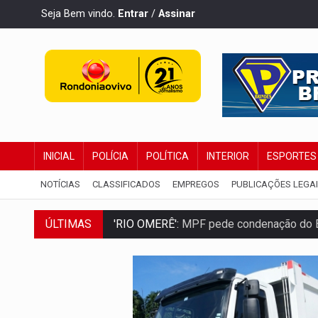
Seja Bem vindo.
Entrar
/
Assinar
INICIAL
POLÍCIA
POLÍTICA
INTERIOR
ESPORTES
NOTÍCIAS
CLASSIFICADOS
EMPREGOS
PUBLICAÇÕES LEGA
'RIO OMERÊ':
MPF pede condenação do Ban
ÚLTIMAS
INFRAESTRUTURA:
Vilhena realiza audi
SEM SISTEMA:
Falha afeta atendimentos
VÍDEO:
Colisão entre motos deixa dois f
SOLIDARIEDADE:
Cadelinha com câncer 