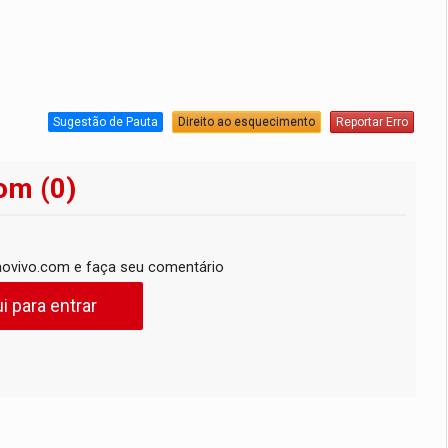
Sugestão de Pauta
Direito ao esquecimento
Reportar Erro
om (0)
ovivo.com e faça seu comentário
i para entrar