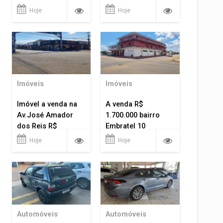
Hoje
Hoje
Imóveis
Imóveis
Imóvel a venda na
A venda R$
Av.José Amador
1.700.000 bairro
dos Reis R$
Embratel 10
1.400.000
apartamentos!
Hoje
Hoje
Automóveis
Automóveis