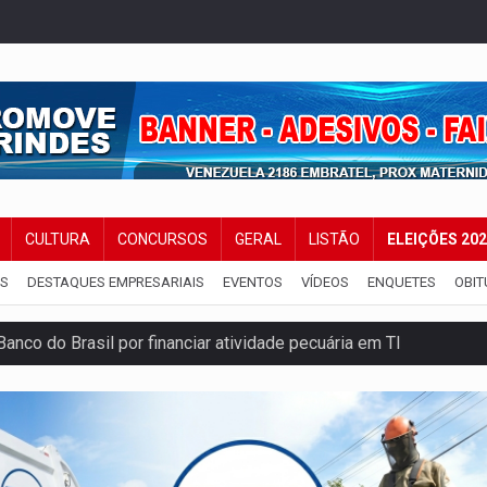
CULTURA
CONCURSOS
GERAL
LISTÃO
ELEIÇÕES 20
IS
DESTAQUES EMPRESARIAIS
EVENTOS
VÍDEOS
ENQUETES
OBIT
co do Brasil por financiar atividade pecuária em TI
ência pública sobre modernização da BR-364
 na Policlínica Oswaldo Cruz
eridos próximo ao Skate Parque
precisa de ajuda em PVH