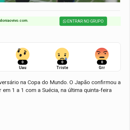
doniaovivo.com.​
ENTRAR NO GRUPO
0
0
0
Uau
Triste
Grr
adversário na Copa do Mundo. O Japão confirmou a
 em 1 a 1 com a Suécia, na última quinta-feira