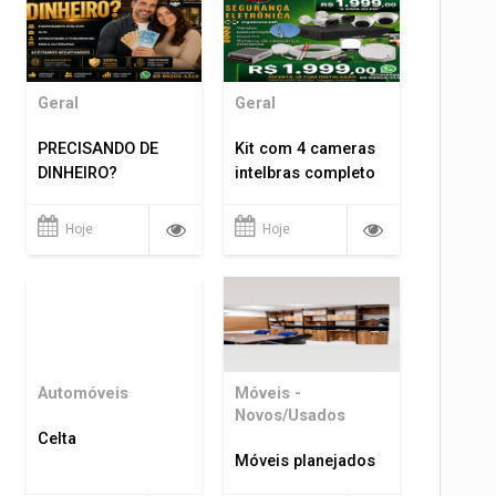
Geral
Geral
PRECISANDO DE
Kit com 4 cameras
DINHEIRO?
intelbras completo
Hoje
Hoje
Automóveis
Móveis -
Novos/Usados
Celta
Móveis planejados