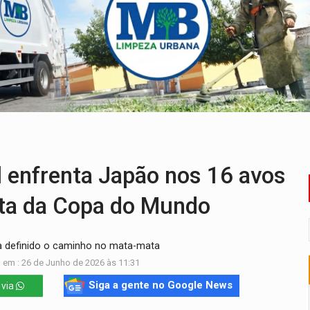
chorrinho desaparecido em PVH
tentar localizar corpo de rapaz desaparecido
o de Rondônia expõem meta negativa e passivos ocultos
 defendem independência e apoio à direção nacional
ória de superação de Carlinhos Barbershop
enfrenta Japão nos 16 avos
ata da Copa do Mundo
ha definido o caminho no mata-mata
 em : 26 de Junho de 2026 às 11:31
Siga a gente no Google News
 via