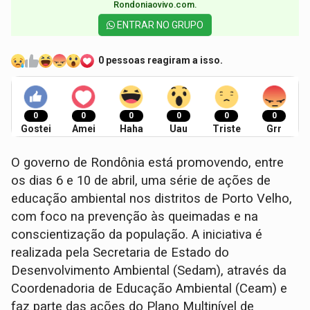
Rondoniaovivo.com.​
ENTRAR NO GRUPO
0 pessoas reagiram a isso.
0
0
0
0
0
0
Gostei
Amei
Haha
Uau
Triste
Grr
O governo de Rondônia está promovendo, entre
os dias 6 e 10 de abril, uma série de ações de
educação ambiental nos distritos de Porto Velho,
com foco na prevenção às queimadas e na
conscientização da população. A iniciativa é
realizada pela Secretaria de Estado do
Desenvolvimento Ambiental (Sedam), através da
Coordenadoria de Educação Ambiental (Ceam) e
faz parte das ações do Plano Multinível de