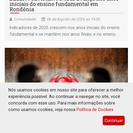
iniciais do ensino fundamental em
Rondônia
Comunidade
06 de Agosto de 2026 às 14:30
Indicadores de 2025 crescem nos anos iniciais do ensino
fundamental e se mantêm nos anos finais; e no ensino
médio
Nós usamos cookies em nosso site para oferecer a melhor
experiência possível. Ao continuar a navegar no site, você
concorda com esse uso. Para mais informações sobre
como usamos cookies, veja nossa
Política de Cookies
VULGO 'UNIÃO': Chefe de facção criminosa é
Continuar
preso durante operação policial