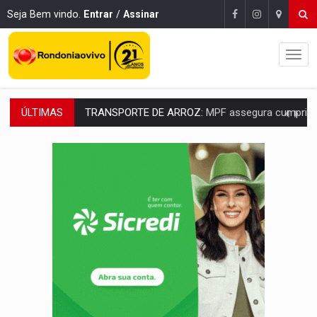
Seja Bem vindo.
Entrar
/
Assinar
ÚLTIMAS
DEEPFAKE:
Sancionada lei contra violência sexual infantil na inte
COLEGIADO:
Brasil e Rússia discutem energia nuclear, defesa e ciênc
URGENTE:
Colisão entre caminhão e carro deixa quatro mortos e um em est
ENCONTRO:
Amazônia Negra ganha projeção nacional com participação de M
PREVISÃO:
Porto Velho tem chances de chuvas isoladas nesta se
SINDICATOS UNIDOS:
Assembleia Geral delibera greve da educação municip
PROCESSO SELETIVO:
Rondoniaovivo abre oficina de Comunicação com oportunidade
AGOSTO LILÁS:
MPRO lança de portal e promove reflexão sobre trajetória da Le