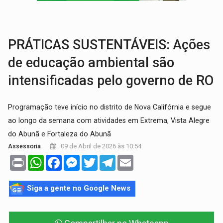
TRAGÉDIA:
Sobe para cinco o número de mortos em colisão entre carreta e Fia
TRANSPORTE DE ARROZ:
MPF assegura cumprimento da legislação sobre transporte d
PRÁTICAS SUSTENTÁVEIS: Ações
de educação ambiental são
intensificadas pelo governo de RO
Programação teve início no distrito de Nova Califórnia e segue
ao longo da semana com atividades em Extrema, Vista Alegre
do Abunã e Fortaleza do Abunã
09 de Abril de 2026 às 10:54
Assessoria
Print
WhatsApp
Facebook
Messenger
Twitter
Telegram
Email
Siga a gente no Google News