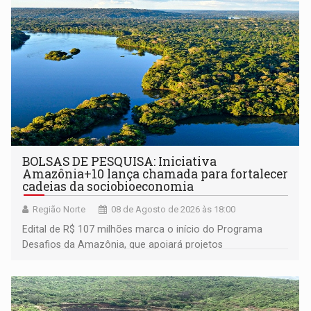
BOLSAS DE PESQUISA: Iniciativa
Amazônia+10 lança chamada para fortalecer
cadeias da sociobioeconomia
Região Norte
08 de Agosto de 2026 às 18:00
Edital de R$ 107 milhões marca o início do Programa
Desafios da Amazônia, que apoiará projetos
desenvolvidos por redes de pesquisa e inovação. A
submissão de pré-propostas poderá ser feita até 1º de
setembro