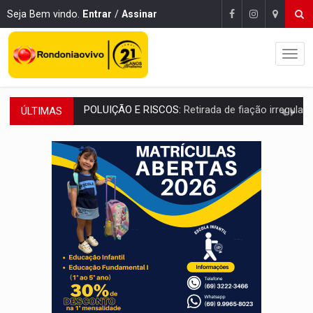
Seja Bem vindo.
Entrar
/
Assinar
ÚLTIMAS
VÍDEO:
Armado com machado, homem ameaça matar sobrinha grávida e com
TRIBUNAL DO CRIME:
Homem é espancado por facção criminosa 
VÍDEO:
Perseguição é registrada no shopping após colombiana furtar ce
LUDOPATIA:
Apostas online começam a afetar produtividade e rotina
REFLORESTAMENTO:
Plantar árvores não será mais suficiente para comprov
OVNIS NA LUA:
Cientistas alertam para possível base secreta no satélite n
ACABOU COM PEUGEOT:
Incêndio destrói carro que era rebocado para oficina no
VÍDEO:
Ladrão é filmado furtando moto na frente do bar 