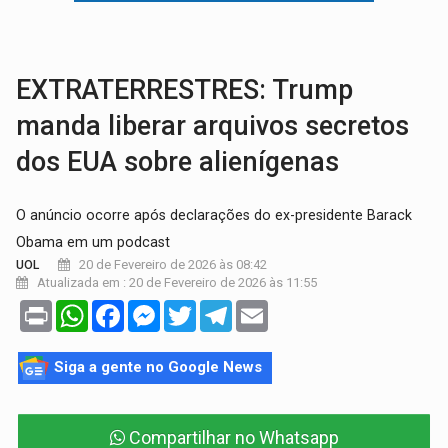
MAIS RIGOR:
Nova lei endurece punição por abuso sexual contra crian
POLUIÇÃO E RISCOS:
Retirada de fiação irregular avança no país e em PVH p
EXTRATERRESTRES: Trump
manda liberar arquivos secretos
dos EUA sobre alienígenas
O anúncio ocorre após declarações do ex-presidente Barack
Obama em um podcast
20 de Fevereiro de 2026 às 08:42
UOL
Atualizada em : 20 de Fevereiro de 2026 às 11:55
Print
WhatsApp
Facebook
Messenger
Twitter
Telegram
Email
Siga a gente no Google News
Compartilhar no Whatsapp