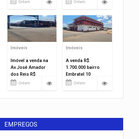
Ontem
Ontem
Imóveis
Imóveis
Imóvel a venda na
A venda R$
Av.José Amador
1.700.000 bairro
dos Reis R$
Embratel 10
1.400.000
apartamentos!
Ontem
Ontem
EMPREGOS