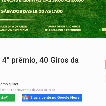
rgia nuclear, defesa e ciência em Brasília
o deixa quatro mortos e um em estado grave na BR
ão nacional com participação de Marcela Bonfim
huvas isoladas nesta sexta-feira (7)
delibera greve da educação municipal em Porto Velho
 vítimas de acidente na BR-364, entre elas uma criança
° prêmio, 40 Giros da
como quiser.
a em : 24 de Novembro de 2025 às 09:45
Siga a gente no Google News
 via