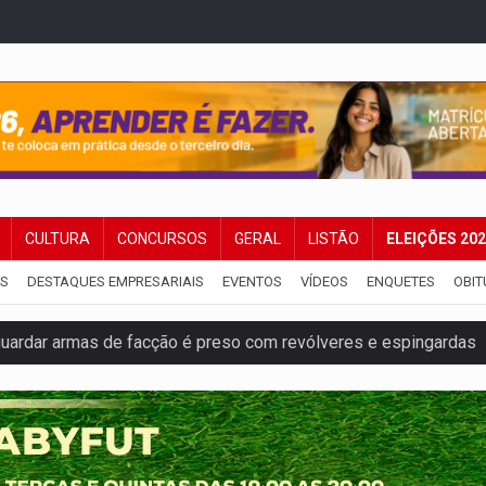
CULTURA
CONCURSOS
GERAL
LISTÃO
ELEIÇÕES 20
IS
DESTAQUES EMPRESARIAIS
EVENTOS
VÍDEOS
ENQUETES
OBIT
ardar armas de facção é preso com revólveres e espingardas
mortos em colisão entre carreta e Fiat Uno na BR-364
umprimento da legislação sobre transporte de cargas por em
 sexual infantil na internet e via IA