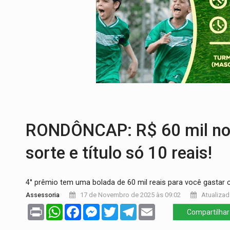
COLEGIADO:
Brasil e Rússia discutem ene
URGENTE:
Colisão entre caminhão e carr
ENCONTRO:
Amazônia Negra ganha projeç
PREVISÃO:
Porto Velho tem chances de c
SINDICATOS UNIDOS:
Assembleia Geral 
FAMÍLIA MORREU:
Identificadas as cinco
RONDÔNCAP: R$ 60 mil no 4
sorte e título só 10 reais!
4° prêmio tem uma bolada de 60 mil reais para você gastar 
Assessoria
17 de Novembro de 2025 às 09:02
Atualizad
Print
WhatsApp
Facebook
Messenger
Twitter
Telegram
Email
Compartilhar