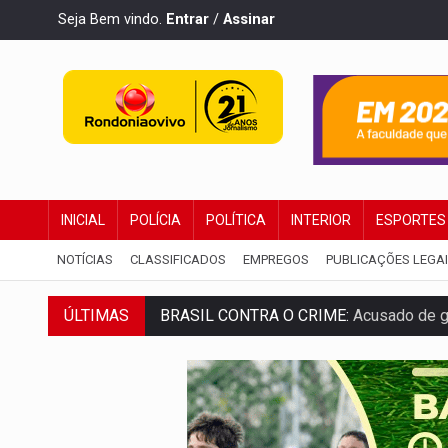
Seja Bem vindo.
Entrar
/
Assinar
INICIAL
POLÍCIA
POLÍTICA
INTERIOR
ESPORTES
NOTÍCIAS
CLASSIFICADOS
EMPREGOS
PUBLICAÇÕES LEGA
BRASIL CONTRA O CRIME:
Acusado de gu
ÚLTIMAS
TRAGÉDIA:
Sobe para cinco o número de 
TRANSPORTE DE ARROZ:
MPF assegura c
DEEPFAKE:
Sancionada lei contra violência