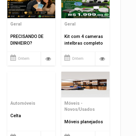
Geral
Geral
PRECISANDO DE
Kit com 4 cameras
DINHEIRO?
intelbras completo
Ontem
Ontem
Automóveis
Móveis -
Novos/Usados
Celta
Móveis planejados