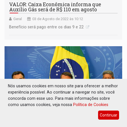
VALOR: Caixa Econômica informa que
Auxílio Gás será de R$ 110 em agosto
Geral
03 de Agosto de 2022 às 10:12
Benefício será pago entre os dias 9 e 22
Nós usamos cookies em nosso site para oferecer a melhor
experiência possível. Ao continuar a navegar no site, você
concorda com esse uso. Para mais informações sobre
como usamos cookies, veja nossa
Política de Cookies
MEDIDA: Presidente propõe ressarcir estados
Continuar
em troca de ICMS zero por combustíveis