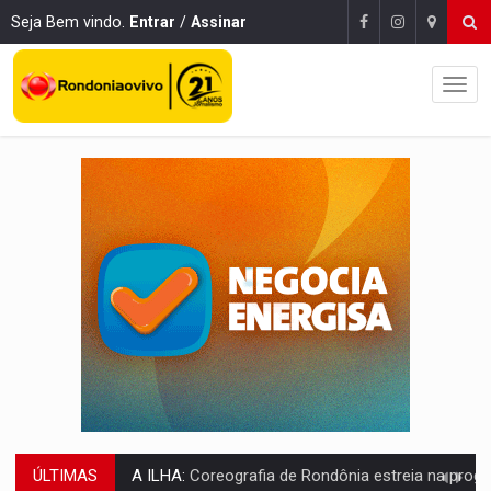
Seja Bem vindo.
Entrar
/
Assinar
ÚLTIMAS
ELEIÇÕES 2026:
Sgt. Mouza esclarece 'erro de digitação' em declaração de patrim