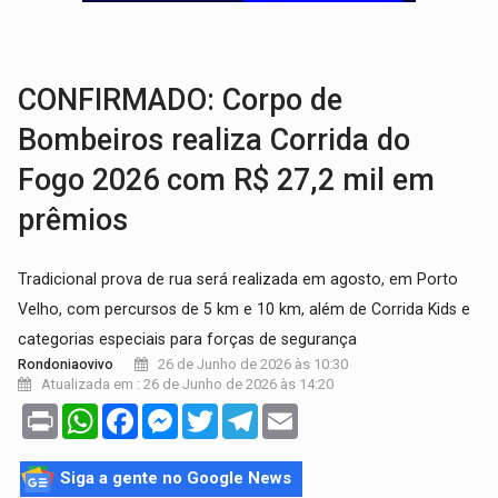
VÍDEO:
Perseguição a embarcação no rio Madeira termina com explosivo
MEGA SENA:
Prêmio acumula para R$ 165 milhõe
CONFIRMADO: Corpo de
Bombeiros realiza Corrida do
Fogo 2026 com R$ 27,2 mil em
prêmios
Tradicional prova de rua será realizada em agosto, em Porto
Velho, com percursos de 5 km e 10 km, além de Corrida Kids e
categorias especiais para forças de segurança
26 de Junho de 2026 às 10:30
Rondoniaovivo
Atualizada em : 26 de Junho de 2026 às 14:20
Print
WhatsApp
Facebook
Messenger
Twitter
Telegram
Email
Siga a gente no Google News