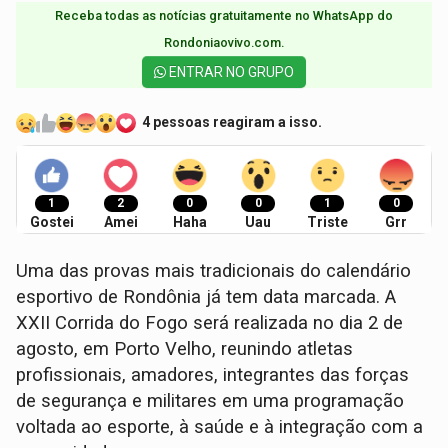
Receba todas as notícias gratuitamente no WhatsApp do
Rondoniaovivo.com.​
ENTRAR NO GRUPO
4 pessoas reagiram a isso.
1
2
0
0
1
0
Gostei
Amei
Haha
Uau
Triste
Grr
Uma das provas mais tradicionais do calendário
esportivo de Rondônia já tem data marcada. A
XXII Corrida do Fogo será realizada no dia 2 de
agosto, em Porto Velho, reunindo atletas
profissionais, amadores, integrantes das forças
de segurança e militares em uma programação
voltada ao esporte, à saúde e à integração com a