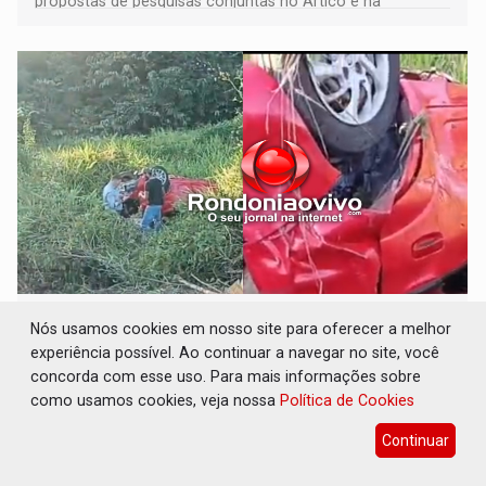
propostas de pesquisas conjuntas no Ártico e na
Antártida
URGENTE: Colisão entre caminhão e carro
Nós usamos cookies em nosso site para oferecer a melhor
deixa quatro mortos e um em estado grave
experiência possível. Ao continuar a navegar no site, você
na BR-364
concorda com esse uso. Para mais informações sobre
Polícia
06 de Agosto de 2026 às 18:16
como usamos cookies, veja nossa
Política de Cookies
Continuar