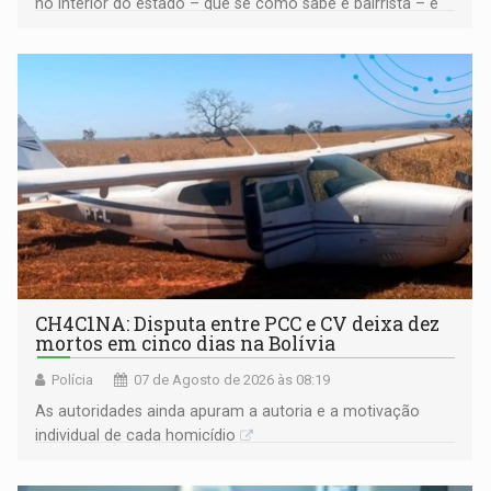
no interior do estado – que se como sabe é bairrista – e
vir para a capital beliscando alguma coisa para se
garantir
CH4C1NA: Disputa entre PCC e CV deixa dez
mortos em cinco dias na Bolívia
Polícia
07 de Agosto de 2026 às 08:19
As autoridades ainda apuram a autoria e a motivação
individual de cada homicídio