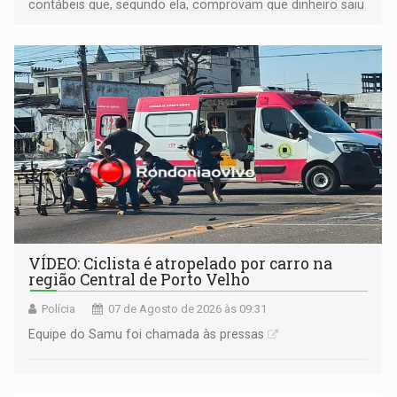
contábeis que, segundo ela, comprovam que dinheiro saiu
de sua própria conta, foi sacado pelo diretor financeiro e
apreendido quando já estava dentro da sede da entidade
— em pleno ano eleitoral em Rondônia
VÍDEO: Ciclista é atropelado por carro na
região Central de Porto Velho
Polícia
07 de Agosto de 2026 às 09:31
Equipe do Samu foi chamada às pressas