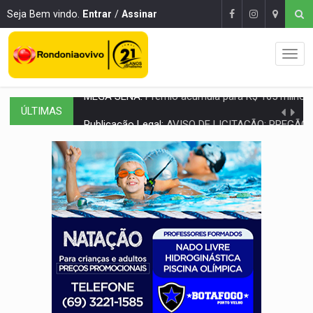
Seja Bem vindo.
Entrar
/
Assinar
ÚLTIMAS
Publicação Legal:
AVISO DE LICITAÇÃO: PREGÃO ELETRÔNICO Nº 90091
PROVA CONTÁBIL:
UNNESA apresenta documentos e questiona apreens
VÍDEO:
Ciclista é atropelado por carro na região Central de
Publicação Legal:
AVISO DE LICITAÇÃO: PREGÃO ELETRÔNICO N.º 90136
FUTEBOL:
Confira classificados e detalhes do sorteio da Copa do
Publicação Legal:
CONCORRÊNCIA Nº 90504/2025/
EM 18 MESES:
Léo Moraes entrega o que não conseguiram em anos na educaçã
ELEIÇÕES 2026:
Candidata a deputada federal em Rondônia declara draga de g