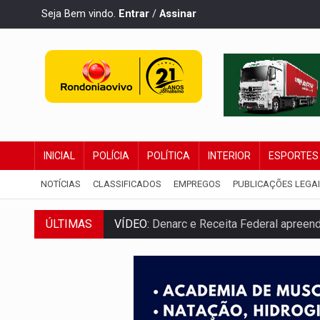
Seja Bem vindo.
Entrar
/
Assinar
INICIAL
POLÍCIA
POLÍTICA
INTERIOR
ESPORTES
NOTÍCIAS
CLASSIFICADOS
EMPREGOS
PUBLICAÇÕES LEGA
ÚLTIMAS
VÍDEO:
Denarc e Receita Federal apreen
OPERAÇÃO DA PC:
Membros do CV são p
ENTRADA GRATUITA:
Espetáculo As Mari
VÍDEO:
Três são presos após furto de mo