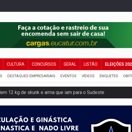
CULTURA
CONCURSOS
GERAL
LISTÃO
ELEIÇÕES 20
IS
DESTAQUES EMPRESARIAIS
EVENTOS
VÍDEOS
ENQUETES
OBIT
dem 12 kg de skunk e arma que iam para o Sudeste
resos com armas e drogas após crime de tortur@
as Somos Nós será apresentado na capital
tocicleta em frente de academia