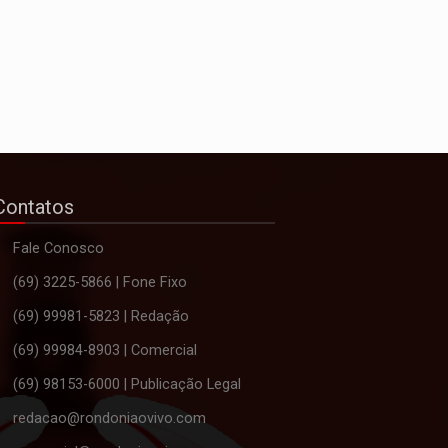
Contatos
Fale Conosco
(69) 3225-5866 | Fone Fixo
(69) 99981-5823 | Redação
(69) 99984-8903 | Comercial
(69) 98153-6000 | Publicação Legal
redacao@rondoniaovivo.com