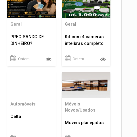
Geral
Geral
PRECISANDO DE
Kit com 4 cameras
DINHEIRO?
intelbras completo
Ontem
Ontem
Automóveis
Móveis -
Novos/Usados
Celta
Móveis planejados