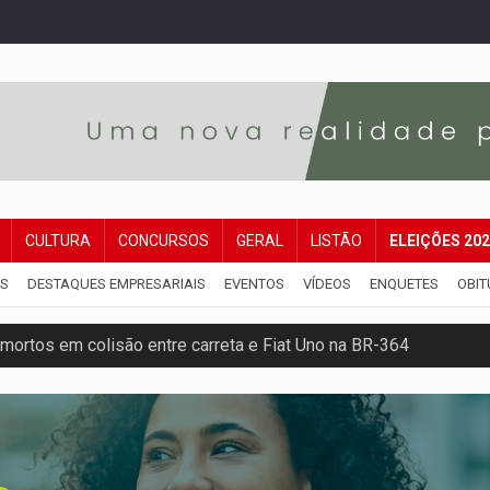
CULTURA
CONCURSOS
GERAL
LISTÃO
ELEIÇÕES 20
IS
DESTAQUES EMPRESARIAIS
EVENTOS
VÍDEOS
ENQUETES
OBIT
mortos em colisão entre carreta e Fiat Uno na BR-364
umprimento da legislação sobre transporte de cargas por em
 sexual infantil na internet e via IA
rgia nuclear, defesa e ciência em Brasília