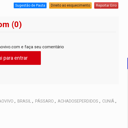
Sugestão de Pauta
Direito ao esquecimento
Reportar Erro
om (0)
ovivo.com e faça seu comentário
i para entrar
AOVIVO
,
BRASIL
,
PÁSSARO
,
ACHADOSEPERDIDOS
,
CUNIÃ
,