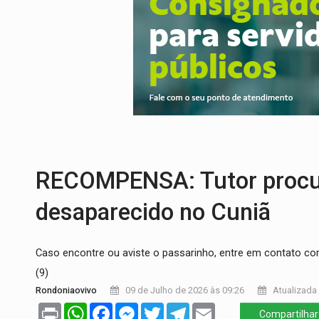
URGENTE:
Colisão entre caminhão e carr
ENCONTRO:
Amazônia Negra ganha projeç
PREVISÃO:
Porto Velho tem chances de c
SINDICATOS UNIDOS:
Assembleia Geral 
PROCESSO SELETIVO:
Rondoniaovivo abr
BRASIL CONTRA O CRIME:
Acusado de gu
RECOMPENSA: Tutor procura
desaparecido no Cuniã
Caso encontre ou aviste o passarinho, entre em contato c
(9)
Rondoniaovivo
09 de Julho de 2026 às 09:26
Atualizada 
Print
WhatsApp
Facebook
Messenger
Twitter
Telegram
Email
Compartilhar