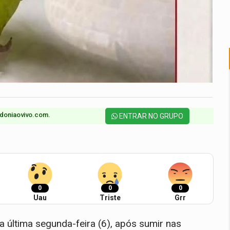
doniaovivo.com.​
ENTRAR NO GRUPO
0
0
0
Uau
Triste
Grr
 última segunda-feira (6), após sumir nas