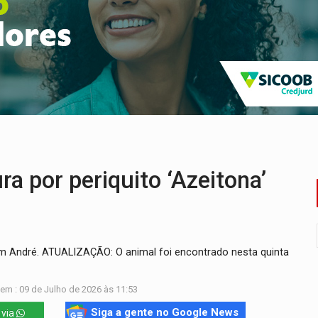
o deixa quatro mortos e um em estado grave na BR
ão nacional com participação de Marcela Bonfim
huvas isoladas nesta sexta-feira (7)
delibera greve da educação municipal em Porto Velho
e oficina de Comunicação com oportunidade de integrar equipe
ardar armas de facção é preso com revólveres e espingardas
 por periquito ‘Azeitona’
om André. ATUALIZAÇÃO: O animal foi encontrado nesta quinta
em : 09 de Julho de 2026 às 11:53
Siga a gente no Google News
 via