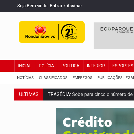
Seja Bem vindo.
Entrar
/
Assinar
INICIAL
POLÍCIA
POLÍTICA
INTERIOR
ESPORTES
NOTÍCIAS
CLASSIFICADOS
EMPREGOS
PUBLICAÇÕES LEGA
TRAGÉDIA:
Sobe para cinco o número de 
ÚLTIMAS
TRANSPORTE DE ARROZ:
MPF assegura c
DEEPFAKE:
Sancionada lei contra violência
COLEGIADO:
Brasil e Rússia discutem ene