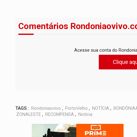
Comentários Rondoniaovivo.c
Acesse sua conta do Rondonia
Clique aqu
TAGS :
Rondoniaovivo
,
PortoVelho
,
NOTÍCIA
,
RONDÔNIA
ZONALESTE
,
RECOMPENSA
,
Notícia