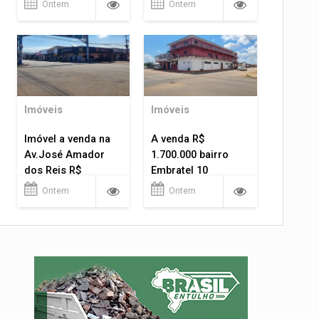
Ontem
Ontem
Imóveis
Imóveis
Imóvel a venda na
A venda R$
Av.José Amador
1.700.000 bairro
dos Reis R$
Embratel 10
1.400.000
apartamentos!
Ontem
Ontem