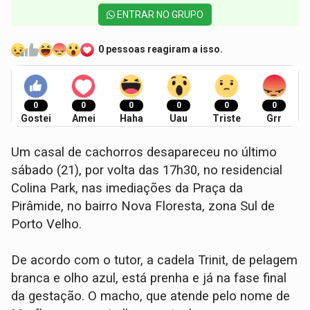
ENTRAR NO GRUPO
0 pessoas reagiram a isso.
0
0
0
0
0
0
Gostei
Amei
Haha
Uau
Triste
Grr
Um casal de cachorros desapareceu no último
sábado (21), por volta das 17h30, no residencial
Colina Park, nas imediações da Praça da
Pirâmide, no bairro Nova Floresta, zona Sul de
Porto Velho.
De acordo com o tutor, a cadela Trinit, de pelagem
branca e olho azul, está prenha e já na fase final
da gestação. O macho, que atende pelo nome de