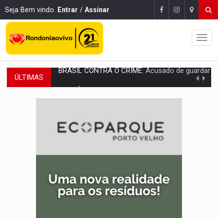
Seja Bem vindo.
Entrar
/
Assinar
ÚLTIMAS
TRAGÉDIA:
Sobe para cinco o número de mortos em colisão entre carreta e Fia
TRANSPORTE DE ARROZ:
MPF assegura cumprimento da legislação sobre transporte d
DEEPFAKE:
Sancionada lei contra violência sexual infantil na inte
COLEGIADO:
Brasil e Rússia discutem energia nuclear, defesa e ciênc
URGENTE:
Colisão entre caminhão e carro deixa quatro mortos e um em est
ENCONTRO:
Amazônia Negra ganha projeção nacional com participação de M
PREVISÃO:
Porto Velho tem chances de chuvas isoladas nesta se
SINDICATOS UNIDOS:
Assembleia Geral delibera greve da educação municip