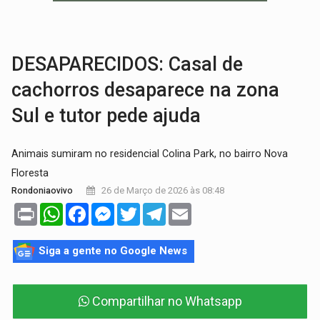
FAMÍLIA MORREU:
Identificadas as cinco vítimas de acidente na BR-364, entr
BRASIL CONTRA O CRIME:
Acusado de guardar armas de facção é preso com rev
DESAPARECIDOS: Casal de
cachorros desaparece na zona
Sul e tutor pede ajuda
Animais sumiram no residencial Colina Park, no bairro Nova
Floresta
26 de Março de 2026 às 08:48
Rondoniaovivo
Print
WhatsApp
Facebook
Messenger
Twitter
Telegram
Email
Siga a gente no Google News
Compartilhar no Whatsapp