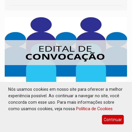
CONVOCAÇÃO DAS ELEIÇÕES: SEATER/RO
Nós usamos cookies em nosso site para oferecer a melhor
experiência possível. Ao continuar a navegar no site, você
Publicações Legais
06 de Agosto de 2026 às 14:07
concorda com esse uso. Para mais informações sobre
como usamos cookies, veja nossa
Política de Cookies
Continuar