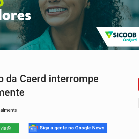
delibera greve da educação municipal em Porto Velho
e oficina de Comunicação com oportunidade de integrar equipe
romove reflexão sobre trajetória da Lei Maria da Penha
 fim do ano para regularização de débitos
umprimento da legislação sobre transporte de cargas por em
da Caerd interrompe
mente
rmalmente
Siga a gente no Google News
 via