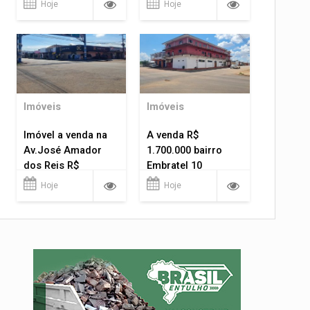
Hoje
Hoje
Imóveis
Imóveis
Imóvel a venda na
A venda R$
Av.José Amador
1.700.000 bairro
dos Reis R$
Embratel 10
1.400.000
apartamentos!
Hoje
Hoje