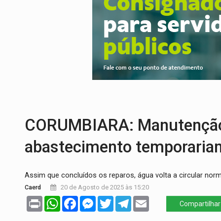
SINDICATOS UNIDOS:
Assembleia Geral 
PROCESSO SELETIVO:
Rondoniaovivo abr
AGOSTO LILÁS:
MPRO lança de portal e p
REGULARIZAÇÃO:
Refis 2026 segue até o
TRANSPORTE DE ARROZ:
MPF assegura c
CORUMBIARA: Manutenção 
abastecimento temporaria
Assim que concluídos os reparos, água volta a circular no
Caerd
20 de Agosto de 2025 às 15:20
Print
WhatsApp
Facebook
Messenger
Twitter
Telegram
Email
Compartilhar