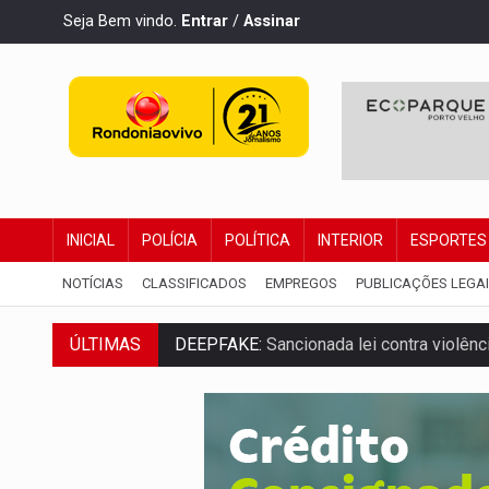
Seja Bem vindo.
Entrar
/
Assinar
INICIAL
POLÍCIA
POLÍTICA
INTERIOR
ESPORTES
NOTÍCIAS
CLASSIFICADOS
EMPREGOS
PUBLICAÇÕES LEGA
DEEPFAKE:
Sancionada lei contra violência
ÚLTIMAS
COLEGIADO:
Brasil e Rússia discutem ene
URGENTE:
Colisão entre caminhão e carr
ENCONTRO:
Amazônia Negra ganha projeç
PREVISÃO:
Porto Velho tem chances de c