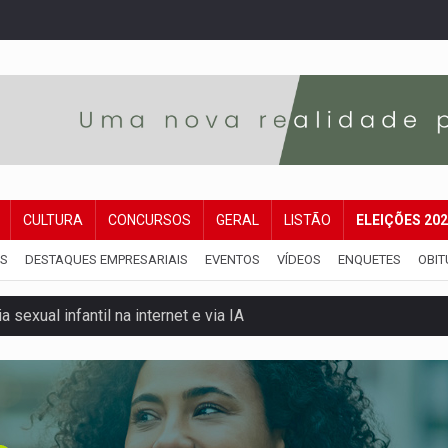
CULTURA
CONCURSOS
GERAL
LISTÃO
ELEIÇÕES 20
IS
DESTAQUES EMPRESARIAIS
EVENTOS
VÍDEOS
ENQUETES
OBIT
 sexual infantil na internet e via IA
rgia nuclear, defesa e ciência em Brasília
o deixa quatro mortos e um em estado grave na BR
ão nacional com participação de Marcela Bonfim
huvas isoladas nesta sexta-feira (7)