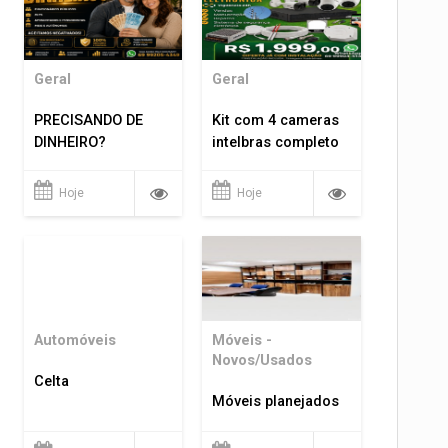
Geral
Geral
PRECISANDO DE
Kit com 4 cameras
DINHEIRO?
intelbras completo
Hoje
Hoje
Automóveis
Móveis -
Novos/Usados
Celta
Móveis planejados