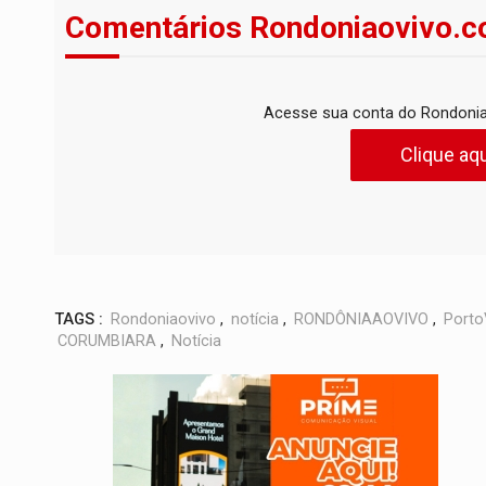
Comentários Rondoniaovivo.c
Acesse sua conta do Rondonia
Clique aqu
TAGS :
Rondoniaovivo
,
notícia
,
RONDÔNIAAOVIVO
,
Porto
CORUMBIARA
,
Notícia