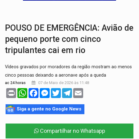
VÍDEO:
Falso vendedor de salgados é preso por tráfico de drogas n
BATATA-DOCE E FRANGO:
Faça esse escondidinho e me convide
POUSO DE EMERGÊNCIA: Avião de
pequeno porte com cinco
tripulantes cai em rio
Vídeos gravados por moradores da região mostram ao menos
cinco pessoas deixando a aeronave após a queda
07 de Maio de 2026 às 11:48
ac 24 horas
Print
WhatsApp
Facebook
Messenger
Twitter
Telegram
Email
Siga a gente no Google News
Compartilhar no Whatsapp