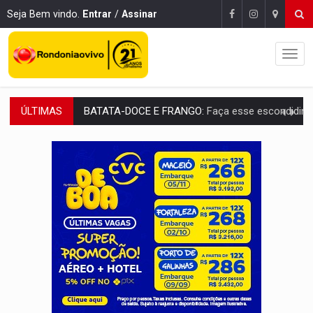
Seja Bem vindo.
Entrar
/
Assinar
ÚLTIMAS
BARREIRA NATURAL:
Desmate da Amazônia corta chuvas no Sul e ameaça produção
:
Anvisa libera venda de medicamentos pela Shopee, mas mantém 
MAIS RIGOR:
Nova lei endurece punição por abuso sexual contra crian
POLUIÇÃO E RISCOS:
Retirada de fiação irregular avança no país e em PVH p
VÍDEO:
Armado com machado, homem ameaça matar sobrinha grávida e com
TRIBUNAL DO CRIME:
Homem é espancado por facção criminosa 
VÍDEO:
Perseguição é registrada no shopping após colombiana furtar ce
LUDOPATIA:
Apostas online começam a afetar produtividade e rotina