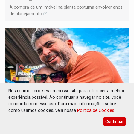
A compra de um imóvel na planta costuma envolver anos
de planejamento
Nós usamos cookies em nosso site para oferecer a melhor
experiência possível. Ao continuar a navegar no site, você
DO HOSPITAL AO CAMPO: Veja as mais de
concorda com esse uso. Para mais informações sobre
200 ações de Marcos Rogério para Rondônia
como usamos cookies, veja nossa
Política de Cookies
Eleições 2026
08 de Agosto de 2026 às 10:18
Continuar
A chapa formada por Marcos Rogério e Delegado
Camargo dividiu esse desenho em dez grandes eixos e