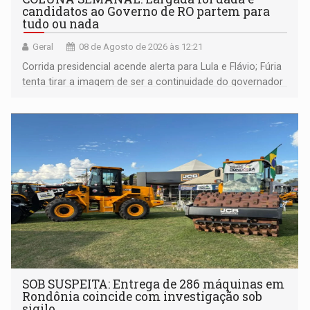
candidatos ao Governo de RO partem para
tudo ou nada
Geral
08 de Agosto de 2026 às 12:21
Corrida presidencial acende alerta para Lula e Flávio; Fúria
tenta tirar a imagem de ser a continuidade do governador
Marcos Rocha; ex-prefeito Hildon Chaves parece ainda
não ter entrado no modo eleição; ABAV faz evento em
Porto Velho
SOB SUSPEITA: Entrega de 286 máquinas em
Rondônia coincide com investigação sob
sigilo