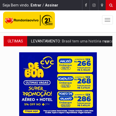
Seja Bem vindo.
Entrar
/
Assinar
ÚLTIMAS
LAMENTÁVEL:
Mulher é encontrada morta dentro de residência e
'XANDY DO MOTOCROSS':
Pai morre em acidente na BR-364 duas semanas após condena
PESO DO VOTO:
Cinco maiores colégios eleitorais concentram 53,7% dos v
COLUNA SEMANAL:
Largada foi dada e candidatos ao Governo de RO partem 
SOB SUSPEITA:
Entrega de 286 máquinas em Rondônia coincide com investig
ARTIGO:
Reter até 50% no distrato imobiliário é legal, mas não pode 
DO HOSPITAL AO CAMPO:
Veja as mais de 200 ações de Marcos Rogé
EXPANSÃO:
Grupo Nova Era amplia presença em PVH e transforma Aramix em