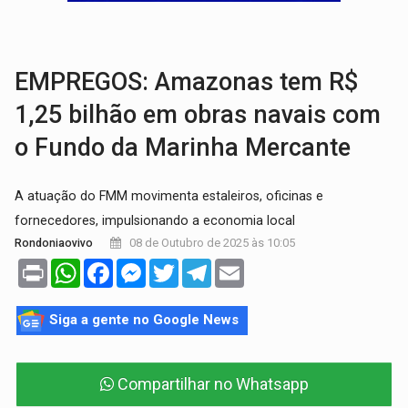
VÍDEO:
Líder religioso é preso por abusar de fiéis sob pretexto de 'pro
LEVANTAMENTO:
Brasil tem uma história marcada por guerras, revoltas e con
EMPREGOS: Amazonas tem R$
1,25 bilhão em obras navais com
o Fundo da Marinha Mercante
A atuação do FMM movimenta estaleiros, oficinas e
fornecedores, impulsionando a economia local
08 de Outubro de 2025 às 10:05
Rondoniaovivo
Print
WhatsApp
Facebook
Messenger
Twitter
Telegram
Email
Siga a gente no Google News
Compartilhar no Whatsapp