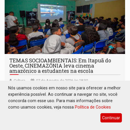
TEMAS SOCIOAMBIENTAIS: Em Itapuã do
Oeste, CINEMAZÔNIA leva cinema
amazônico a estudantes na escola
Cultura
07 de Agosto de 2026 às 18:30
Nós usamos cookies em nosso site para oferecer a melhor
CINEMAZÔNIA transforma escola em sala de cinema e
experiência possível. Ao continuar a navegar no site, você
aproxima estudantes do audiovisual produzido na
concorda com esse uso. Para mais informações sobre
Amazônia
como usamos cookies, veja nossa
Política de Cookies
Continuar