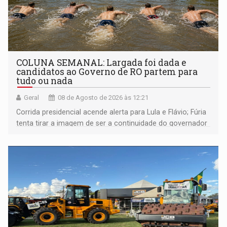
COLUNA SEMANAL: Largada foi dada e
candidatos ao Governo de RO partem para
tudo ou nada
Geral
08 de Agosto de 2026 às 12:21
Corrida presidencial acende alerta para Lula e Flávio; Fúria
tenta tirar a imagem de ser a continuidade do governador
Marcos Rocha; ex-prefeito Hildon Chaves parece ainda
não ter entrado no modo eleição; ABAV faz evento em
Porto Velho