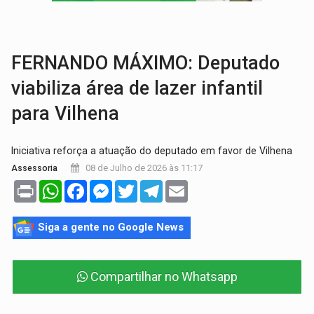
LAZER:
Seis lugares gratuitos para aproveitar o fim de semana e
VÍDEO:
FTICCO e Força Tática prendem membro do CV com arma e drogas em
FERNANDO MÁXIMO: Deputado
viabiliza área de lazer infantil
para Vilhena
Iniciativa reforça a atuação do deputado em favor de Vilhena
08 de Julho de 2026 às 11:17
Assessoria
Print
WhatsApp
Facebook
Messenger
Twitter
Telegram
Email
Siga a gente no Google News
Compartilhar no Whatsapp