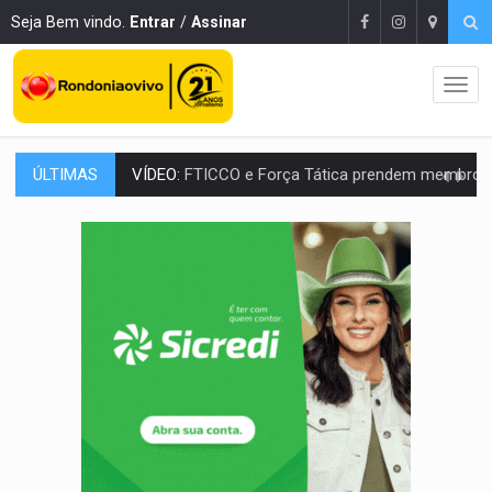
Seja Bem vindo.
Entrar
/
Assinar
ÚLTIMAS
INCLUSÃO:
Prefeitura fortalece parceria com a APAE para ampliar ações v
DEFESA:
Exército testa inovações no combate a drones durante exerc
TEMAS SOCIOAMBIENTAIS:
Em Itapuã do Oeste, CINEMAZÔNIA leva cinema amazônico 
PREVISÃO:
Interior de Rondônia terá sábado (8) de calor intenso
INFRAESTRUTURA:
Após quase 30 anos de espera, asfalto chega ao bairr
A ILHA:
Coreografia de Rondônia estreia na programação do Festival de Dan
ELEIÇÕES 2026:
Sgt. Mouza esclarece 'erro de digitação' em declaração de patrim
JUDICIÁRIO:
Sinjur parabeniza servidores pelo adicional de incentivo com ef