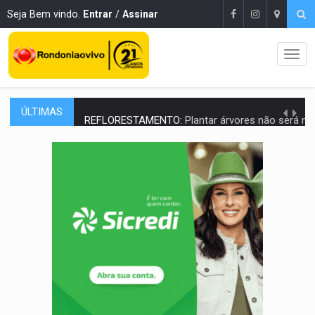
Seja Bem vindo.
Entrar
/
Assinar
ÚLTIMAS
REFLORESTAMENTO:
Plantar árvores não será mais suficiente para comprov
OVNIS NA LUA:
Cientistas alertam para possível base secreta no satélite n
ACABOU COM PEUGEOT:
Incêndio destrói carro que era rebocado para oficina no
VÍDEO:
Ladrão é filmado furtando moto na frente do bar 
BOLSAS DE PESQUISA:
Iniciativa Amazônia+10 lança chamada para fortalecer cadeia
MATERIAL:
Brasil tem grandes reservas de urânio, mas produz pouco e impo
VÍDEO:
Serpente capturada na fábrica da Coca-Cola é devolvid
HOMENAGEM:
Cientistas cassados pelo AI-5 se tornam pesquisadores emér