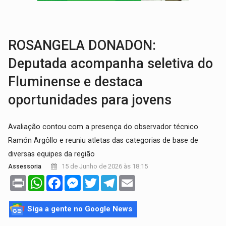
VÍDEO:
Perseguição é registrada no shopping após colombiana furtar ce
LUDOPATIA:
Apostas online começam a afetar produtividade e rotina
ROSANGELA DONADON:
Deputada acompanha seletiva do
Fluminense e destaca
oportunidades para jovens
Avaliação contou com a presença do observador técnico
Ramón Argôllo e reuniu atletas das categorias de base de
diversas equipes da região
15 de Junho de 2026 às 18:15
Assessoria
Print
WhatsApp
Facebook
Messenger
Twitter
Telegram
Email
Siga a gente no Google News