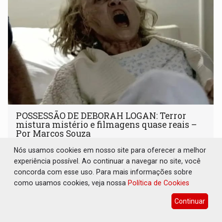
POSSESSÃO DE DEBORAH LOGAN: Terror
mistura mistério e filmagens quase reais –
Por Marcos Souza
Cultura
08 de Agosto de 2026 às 08:30
Nós usamos cookies em nosso site para oferecer a melhor
experiência possível. Ao continuar a navegar no site, você
Filme foi produzido pelo diretor principal da saga dos X
concorda com esse uso. Para mais informações sobre
Men nos cinemas
como usamos cookies, veja nossa
Política de Cookies
Continuar