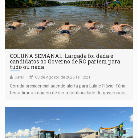
COLUNA SEMANAL: Largada foi dada e
candidatos ao Governo de RO partem para
tudo ou nada
Geral
08 de Agosto de 2026 às 12:21
Corrida presidencial acende alerta para Lula e Flávio; Fúria
tenta tirar a imagem de ser a continuidade do governador
Marcos Rocha; ex-prefeito Hildon Chaves parece ainda
não ter entrado no modo eleição; ABAV faz evento em
Porto Velho