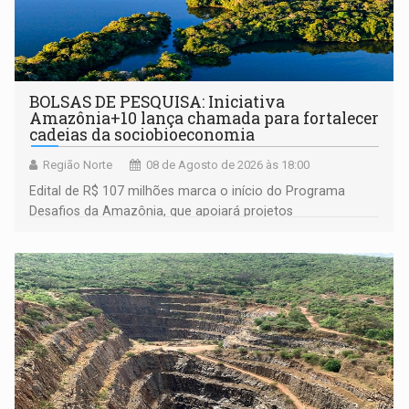
BOLSAS DE PESQUISA: Iniciativa
Amazônia+10 lança chamada para fortalecer
cadeias da sociobioeconomia
Região Norte
08 de Agosto de 2026 às 18:00
Edital de R$ 107 milhões marca o início do Programa
Desafios da Amazônia, que apoiará projetos
desenvolvidos por redes de pesquisa e inovação. A
submissão de pré-propostas poderá ser feita até 1º de
setembro