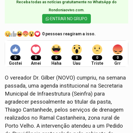
Receba todas as notícias gratuitamente no WhatsApp do
Rondoniaovivo.com.​
ENTRAR NO GRUPO
0 pessoas reagiram a isso.
0
0
0
0
0
0
Gostei
Amei
Haha
Uau
Triste
Grr
O vereador Dr. Gilber (NOVO) cumpriu, na semana
passada, uma agenda institucional na Secretaria
Municipal de Infraestrutura (Seinfra) para
agradecer pessoalmente ao titular da pasta,
Thiago Cantanhede, pelos serviços de drenagem
realizados no Ramal Castanheira, zona rural de
Porto Velho. A intervenção atendeu a um Pedido