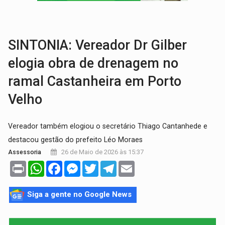
COLEGIADO:
Brasil e Rússia discutem energia nuclear, defesa e ciênc
URGENTE:
Colisão entre caminhão e carro deixa quatro mortos e um em est
SINTONIA: Vereador Dr Gilber
elogia obra de drenagem no
ramal Castanheira em Porto
Velho
Vereador também elogiou o secretário Thiago Cantanhede e
destacou gestão do prefeito Léo Moraes
26 de Maio de 2026 às 15:37
Assessoria
Print
WhatsApp
Facebook
Messenger
Twitter
Telegram
Email
Siga a gente no Google News