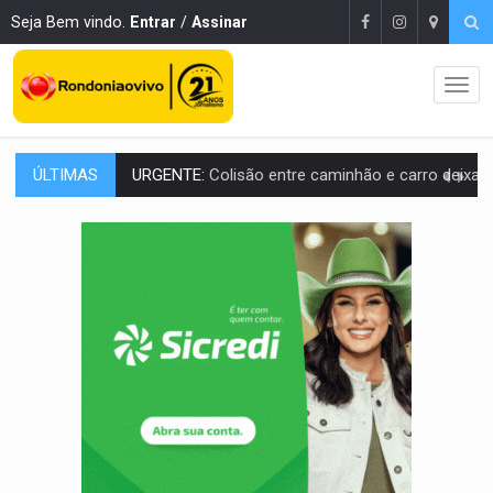
Seja Bem vindo.
Entrar
/
Assinar
ÚLTIMAS
ENCONTRO:
Amazônia Negra ganha projeção nacional com participação de M
PREVISÃO:
Porto Velho tem chances de chuvas isoladas nesta se
SINDICATOS UNIDOS:
Assembleia Geral delibera greve da educação municip
PROCESSO SELETIVO:
Rondoniaovivo abre oficina de Comunicação com oportunidade
AGOSTO LILÁS:
MPRO lança de portal e promove reflexão sobre trajetória da Le
REGULARIZAÇÃO:
Refis 2026 segue até o fim do ano para regulariz
ROLIM DE MOURA:
Programa da Energisa beneficia 60 famílias com geladeiras e
VIOLÊNCIA VICÁRIA:
MPRO obtém condenação de réu a 21 anos de prisão em 