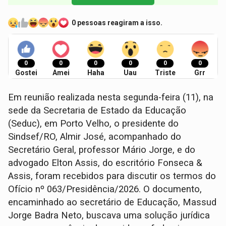
0 pessoas reagiram a isso.
0
0
0
0
0
0
Gostei
Amei
Haha
Uau
Triste
Grr
Em reunião realizada nesta segunda-feira (11), na
sede da Secretaria de Estado da Educação
(Seduc), em Porto Velho, o presidente do
Sindsef/RO, Almir José, acompanhado do
Secretário Geral, professor Mário Jorge, e do
advogado Elton Assis, do escritório Fonseca &
Assis, foram recebidos para discutir os termos do
Ofício nº 063/Presidência/2026. O documento,
encaminhado ao secretário de Educação, Massud
Jorge Badra Neto, buscava uma solução jurídica