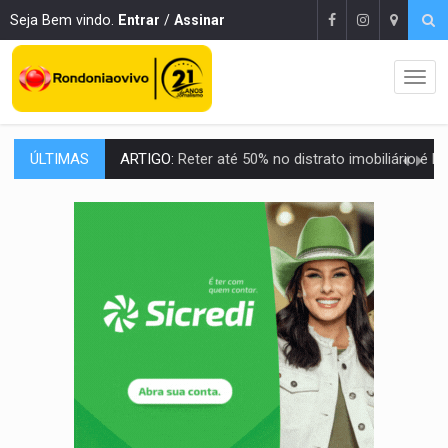
Seja Bem vindo.
Entrar
/
Assinar
ÚLTIMAS
DO HOSPITAL AO CAMPO:
Veja as mais de 200 ações de Marcos Rogé
EXPANSÃO:
Grupo Nova Era amplia presença em PVH e transforma Aramix em
ROTA GLOBAL:
PCC amplia presença internacional e transforma Brasil em cor
CONEXÃO RONDONIAOVIVO:
Museólogo Antônio Ocampo conduz a história de uma
EXTENSÃO DE DANOS:
Ferroviários pedem ao Iphan recuperação de área atingid
VARIANDO O CARDÁPIO:
Veja essa receita de carne assada para o a
PREJUÍZO AOS ESTUDANTES:
Greve dos professores em PVH é considerada 
POSSESSÃO DE DEBORAH LOGAN:
Terror mistura mistério e filmagens quase