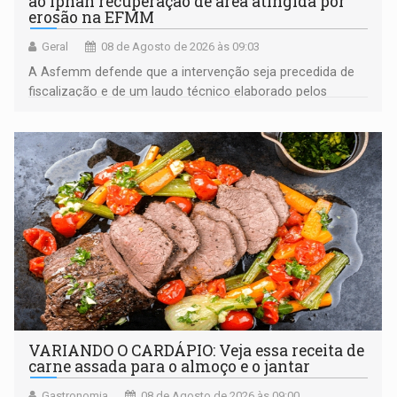
ao Iphan recuperação de área atingida por
erosão na EFMM
Geral
08 de Agosto de 2026 às 09:03
A Asfemm defende que a intervenção seja precedida de
fiscalização e de um laudo técnico elaborado pelos
órgãos competentes
VARIANDO O CARDÁPIO: Veja essa receita de
carne assada para o almoço e o jantar
Gastronomia
08 de Agosto de 2026 às 09:00