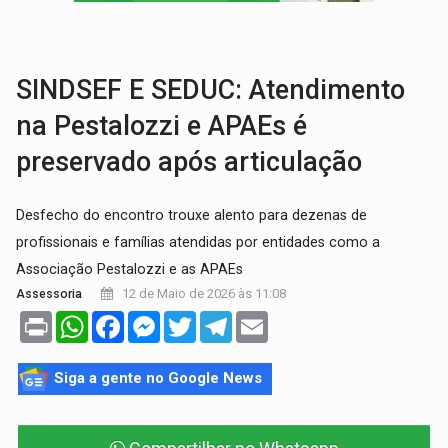
SOB SUSPEITA:
Entrega de 286 máquinas em Rondônia coincide com investig
ARTIGO:
Reter até 50% no distrato imobiliário é legal, mas não pode 
SINDSEF E SEDUC: Atendimento
na Pestalozzi e APAEs é
preservado após articulação
Desfecho do encontro trouxe alento para dezenas de
profissionais e famílias atendidas por entidades como a
Associação Pestalozzi e as APAEs
12 de Maio de 2026 às 11:08
Assessoria
Print
WhatsApp
Facebook
Messenger
Twitter
Telegram
Email
Siga a gente no Google News