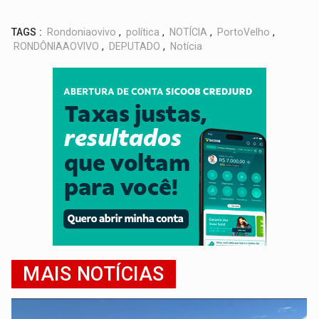
TAGS :
Rondoniaovivo
,
política
,
NOTÍCIA
,
PortoVelho
,
RONDÔNIAAOVIVO
,
DEPUTADO
,
Notícia
MAIS NOTÍCIAS